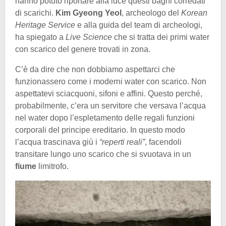
hanno potuto riportare alla luce questi bagni corredati
di scarichi.
Kim Gyeong Yeol
, archeologo del
Korean
Heritage Service
e alla guida del team di archeologi,
ha spiegato a
Live Science
che si tratta dei primi water
con scarico del genere trovati in zona.
C’è da dire che non dobbiamo aspettarci che
funzionassero come i moderni water con scarico. Non
aspettatevi sciacquoni, sifoni e affini. Questo perché,
probabilmente, c’era un servitore che versava l’acqua
nel water dopo l’espletamento delle regali funzioni
corporali del principe ereditario. In questo modo
l’acqua trascinava giù i
“reperti reali”
, facendoli
transitare lungo uno scarico che si svuotava in un
fiume
limitrofo.