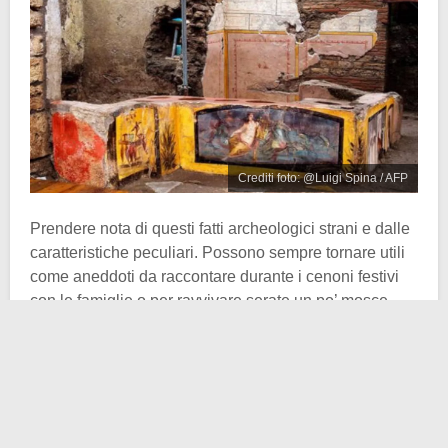
Crediti foto: @Luigi Spina / AFP
Prendere nota di questi fatti archeologici strani e dalle
caratteristiche peculiari. Possono sempre tornare utili
come aneddoti da raccontare durante i cenoni festivi
con le famiglie o per ravvivare serate un po’ mosce.
Gli antichi Egizi e il miele
– Non pensiate di aver
inventato nulla con i rimedi naturali a base di miele per
curare e far cicatrizzare le ferite. Gli antichi dottori egizi
usavano il miele come antisettico e cicatrizzante già
4000 anni fa. Ad essere onesti, loro pensavano che