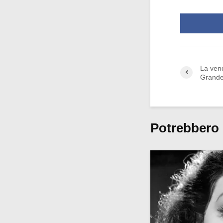
La vend
Grande
Potrebbero 