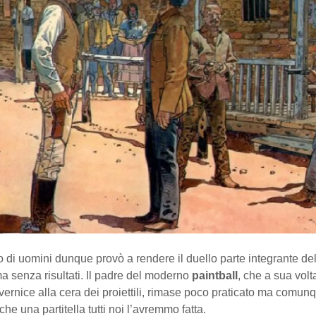
di uomini dunque provò a rendere il duello parte integrante del
a senza risultati. Il padre del moderno
paintball
, che a sua volt
a vernice alla cera dei proiettili, rimase poco praticato ma comun
he una partitella tutti noi l’avremmo fatta.