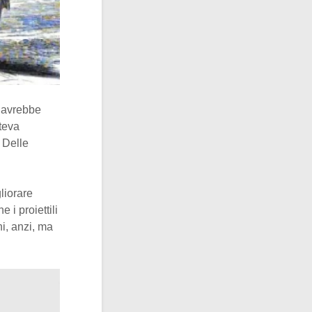
 avrebbe
oteva
. Delle
gliorare
 i proiettili
i, anzi, ma