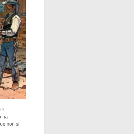
le
a ha
que non si