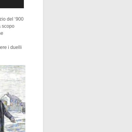
izio del ‘900
a scopo
he
ere i duelli