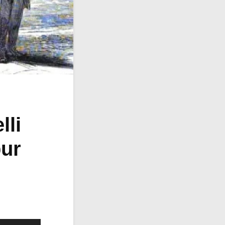
lli
pur