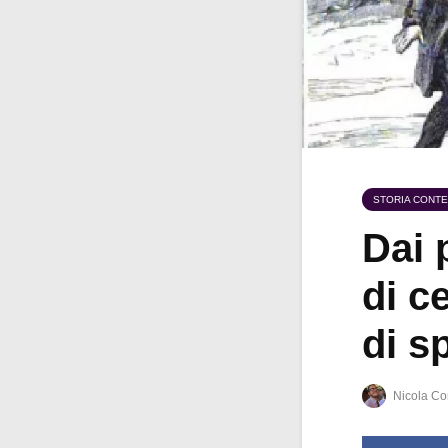
STORIA CONT
Dai 
di c
di s
Nicola Co