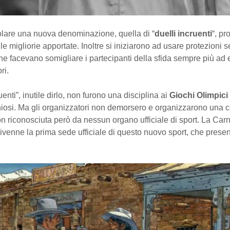
colare una nuova denominazione, quella di “
duelli incruenti
“, pr
 le migliorie apportate. Inoltre si iniziarono ad usare protezioni 
che facevano somigliare i partecipanti della sfida sempre più ad 
ri.
ruenti”, inutile dirlo, non furono una disciplina ai
Giochi Olimpici
hiosi. Ma gli organizzatori non demorsero e organizzarono una 
on riconosciuta però da nessun organo ufficiale di sport. La Carn
venne la prima sede ufficiale di questo nuovo sport, che prese