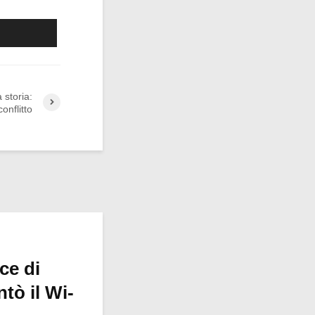
 storia:
onflitto
ce di
tò il Wi-