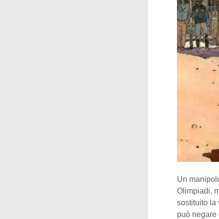
Un manipolo 
Olimpiadi, m
sostituito l
può negare c