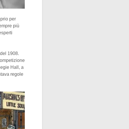
oprio per
sempre più
esperti
del 1908.
competizione
egie Hall, a
ntava regole