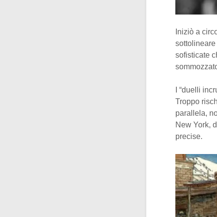
Iniziò a cir
sottolineare
sofisticate 
sommozzato
I “duelli inc
Troppo risc
parallela, n
New York, di
precise.