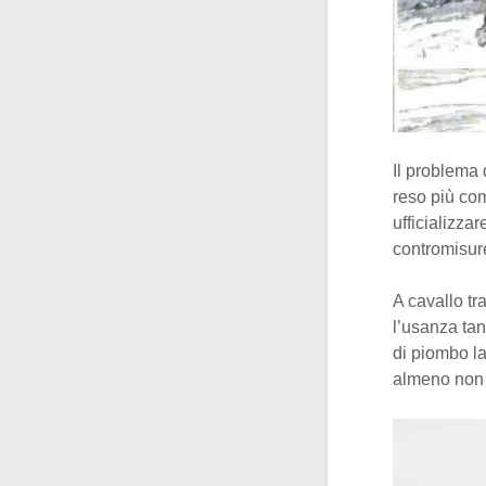
Il problema d
reso più com
ufficializzar
contromisur
A cavallo tr
l’usanza tant
di piombo la
almeno non 