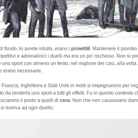
i fondo, lo avrete intuito, erano i
proiettili
. Mantenere il piombo
petitivi e adrenalinici i duelli ma era un po’ rischioso. Non si p
e uno sport con almeno un ferito, nel migliore dei casi, alla volta
e erano necessarie.
a Francia, Inghilterra e Stati Uniti in molti si impegnarono per mi
o da renderla uno sport a tutti gli effetti. Fu in questo contesto che
sciarono il posto a quelli di
cera
. Non che non causassero dann
si moriva ad ogni duello.