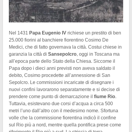
Nel 1431
Papa Eugenio IV
richiese un prestito di ben
25.000 fiorini al banchiere fiorentino Cosimo De
Medici, che di fatto governava la città. Costui chiese in
garanzia la città di
Sansepolcro
, oggi in Toscana ma
all’epoca parte dello Stato della Chiesa. Siccome il
Papa dopo i dieci anni previsti non aveva saldato il
debito, Cosimo procedette all’annessione di San
Sepolcro. Le commissioni incaricate di disegnare i
nuovi confini lavorarono separatamente e si decise di
prendere come punto di demarcazione il
fiume Rio
.
Tuttavia, esistevano due corsi d’acqua a circa 500
metri l’uno dall’altro con il medesimo nome. Sfortuna
volle che la commissione fiorentina indicò il confine
sul Rio più a nord, mentre quella pontifica prese come
riferimento il Rio più a sud. La striscia di terra