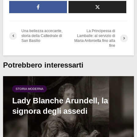
Una bellezza accecante,
La Principessa di
storia della Cattedrale di
Lamballe: al servizio di
San Basilio
Maria Antonietta fino alla
fine
Potrebbero interessarti
STORIA MODERNA
Lady Blanche Arundell, la
signora degli assedi