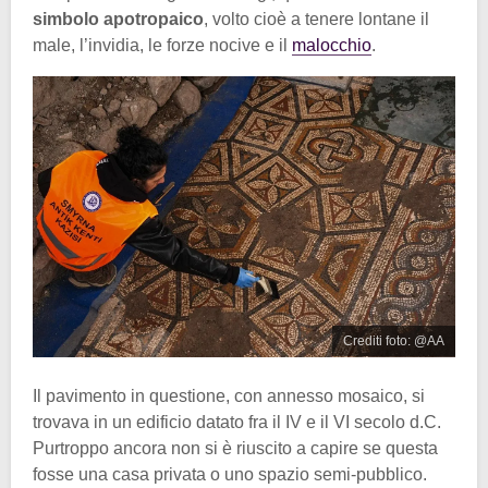
simbolo apotropaico
, volto cioè a tenere lontane il
male, l’invidia, le forze nocive e il
malocchio
.
Crediti foto: @AA
Il pavimento in questione, con annesso mosaico, si
trovava in un edificio datato fra il IV e il VI secolo d.C.
Purtroppo ancora non si è riuscito a capire se questa
fosse una casa privata o uno spazio semi-pubblico.