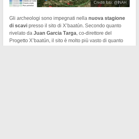
Crediti foto: @INAH
Gli archeologi sono impegnati nella
nuova stagione
di scavi
presso il sito di X’baatún. Secondo quanto
rivelato da
Juan Garcia Targa
, co-direttore del
Progetto X’baatún, il sito è molto più vasto di quanto
pensato finora. All’interno di un nucleo di nove
chilometri, racchiuso da un muro perimetrale, i
ricercatori sono riusciti a identificare circa 60 strutture.
E ci sono prove che indicano che l’insediamento vada
oltre quel confine. Resti di costruzioni si trovano in
tutte e quattro le direzioni, partendo dalla Struttura 1
centrale. Inoltre anche il vicino
sito di Kukula
potrebbe far parte di un più vasto insediamento
urbano, contenente almeno altri 50 edifici.
Grazie a una combinazione di rilievi di superficie
tradizionali, di mappatura topografica ad alta