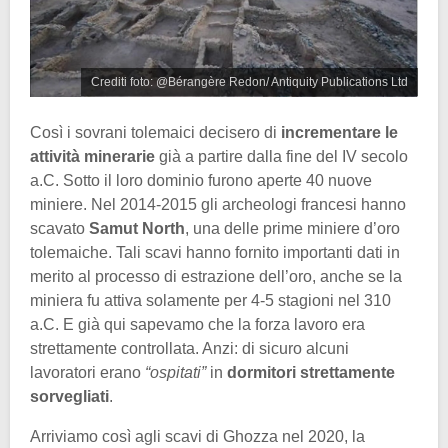
Crediti foto: @Bérangère Redon/ Antiquity Publications Ltd
Così i sovrani tolemaici decisero di
incrementare le
attività minerarie
già a partire dalla fine del IV secolo
a.C. Sotto il loro dominio furono aperte 40 nuove
miniere. Nel 2014-2015 gli archeologi francesi hanno
scavato
Samut North
, una delle prime miniere d’oro
tolemaiche. Tali scavi hanno fornito importanti dati in
merito al processo di estrazione dell’oro, anche se la
miniera fu attiva solamente per 4-5 stagioni nel 310
a.C. E già qui sapevamo che la forza lavoro era
strettamente controllata. Anzi: di sicuro alcuni
lavoratori erano
“ospitati”
in
dormitori strettamente
sorvegliati
.
Arriviamo così agli scavi di Ghozza nel 2020, la