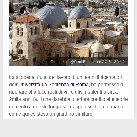
Crediti foto: @Gerd Eichmann/ CC BY-SA 4.0
La scoperta, frutto del lavoro di un team di ricercatori
dell’
Università La Sapienza di Roma
, ha permesso di
riportare alla luce resti di viti e ulivi risalenti a circa
2mila anni fa. Il che darebbe ulteriore credito alle teorie
in merito a questo luogo sacro, ipotesi che affermano
come qui esisteva un giardino similare.
Grazie all’
analisi archeobotanica
i ricercatori hanno
confermato la presenza di resti vegetali come pollini e