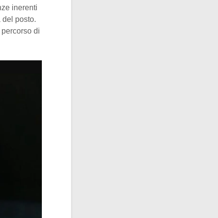
nze inerenti
à del posto.
 percorso di