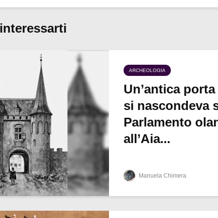
interessarti
ARCHEOLOGIA
Un’antica porta
si nascondeva s
Parlamento ola
all’Aia...
Manuela Chimera