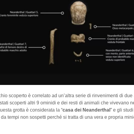
schio scoperto è correlato ad un’altra serie di rinvenimenti di due
tati scoperti altri 9 ominidi e dei resti di animali che vivevano n
esta grotta è considerata la “
casa dei Neanderthal
” e gli studi
a tempi non sospetti perché si tratta di una vera e propria mini