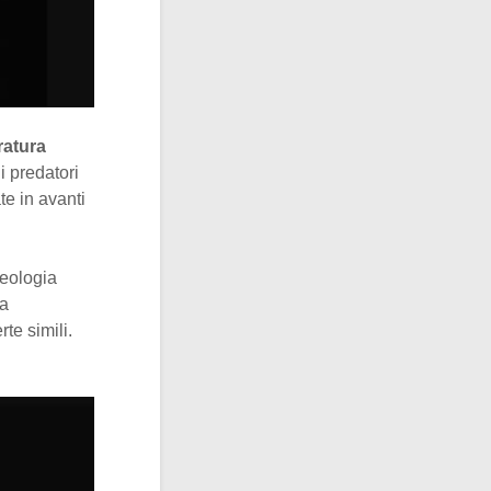
ratura
i predatori
te in avanti
heologia
ta
te simili.