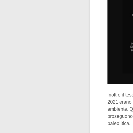
Inoltre il te
2021 erano s
ambiente. Qu
proseguono d
paleolitica.