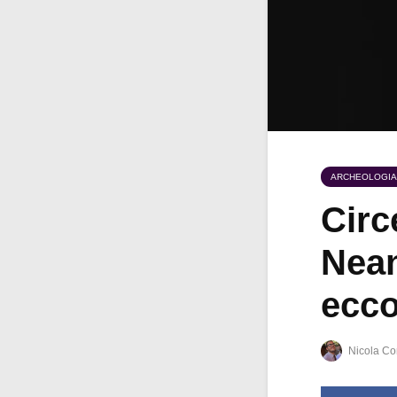
ARCHEOLOGIA
Circ
Nean
ecco
Nicola Co