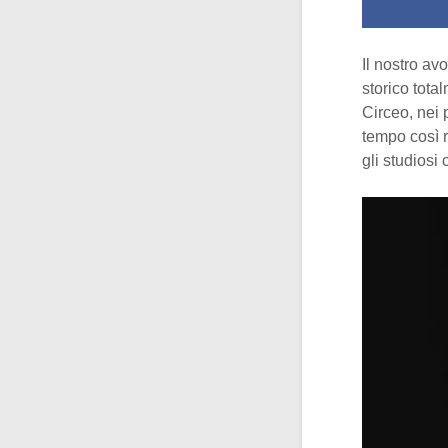
Il nostro av
storico tota
Circeo, nei 
tempo così r
gli studiosi