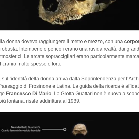
ella donna doveva raggiungere il metro e mezzo, con una
corpo
obusta. Intemperie e pericoli erano una ruvida realtà, dai grand
atmosferici. Le arcate sopraccigliari erano particolarmente marca
l cranio molto spesse e forti.
sull’identità della donna arriva dalla Soprintendenza per l’Arc
 Paesaggio di Frosinone e Latina. La guida della ricerca è affida
ogo
Francesco Di Mario
. La Grotta Guattari non è nuova a scoper
più lontana, risale addirittura al 1939.