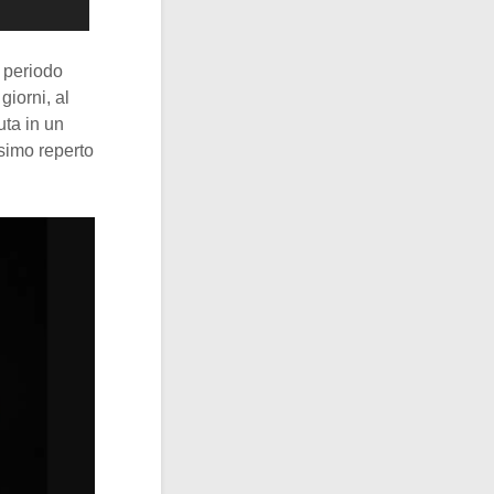
 periodo
giorni, al
uta in un
ssimo reperto