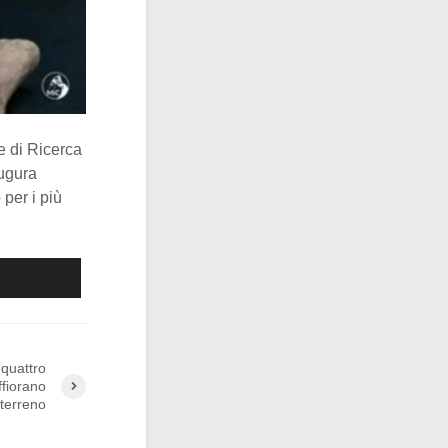
e di Ricerca
augura
 per i più
 quattro
affiorano
terreno