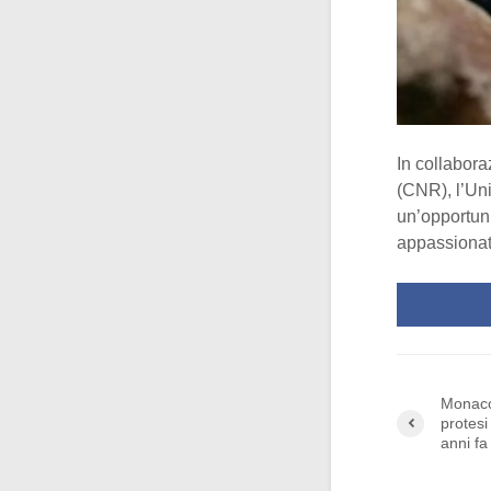
In collabora
(CNR), l’Uni
un’opportuni
appassionat
Monaco 
protesi
anni fa