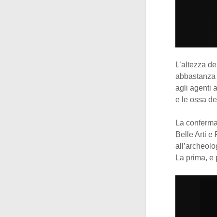
L’altezza d
abbastanza r
agli agenti 
e le ossa de
La conferma 
Belle Arti e
all’archeol
La prima, e 