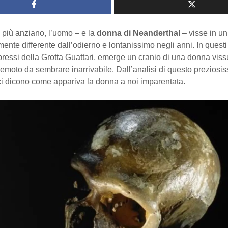
o più anziano, l’uomo – e la
donna di Neanderthal
– visse in un
lmente differente dall’odierno e lontanissimo negli anni. In questi 
pressi della Grotta Guattari, emerge un cranio di una donna viss
emoto da sembrare inarrivabile. Dall’analisi di questo preziosi
 ci dicono come appariva la donna a noi imparentata.