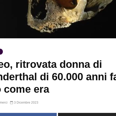
eo, ritrovata donna di
derthal di 60.000 anni f
 come era
merci
3 Dicembre 2023