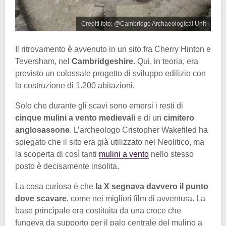
Crediti foto: @Cambridge Archaeological Unit
Il ritrovamento è avvenuto in un sito fra Cherry Hinton e
Teversham, nel
Cambridgeshire
. Qui, in teoria, era
previsto un colossale progetto di sviluppo edilizio con
la costruzione di 1.200 abitazioni.
Solo che durante gli scavi sono emersi i resti di
cinque mulini a vento medievali
e di un
cimitero
anglosassone
. L’archeologo Cristopher Wakefiled ha
spiegato che il sito era già utilizzato nel Neolitico, ma
la scoperta di così tanti
mulini a vento
nello stesso
posto è decisamente insolita.
La cosa curiosa è che
la X segnava davvero il punto
dove scavare
, come nei migliori film di avventura. La
base principale era costituita da una croce che
fungeva da supporto per il palo centrale del mulino a