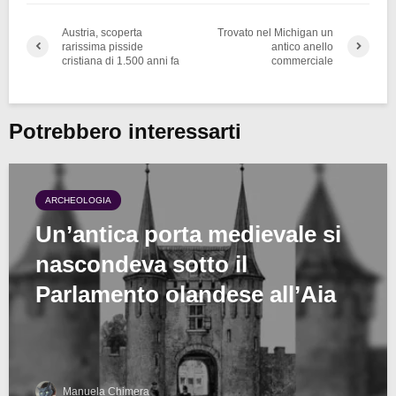
Austria, scoperta
Trovato nel Michigan un
rarissima pisside
antico anello
cristiana di 1.500 anni fa
commerciale
Potrebbero interessarti
ARCHEOLOGIA
Un’antica porta medievale si
nascondeva sotto il
Parlamento olandese all’Aia
Manuela Chimera