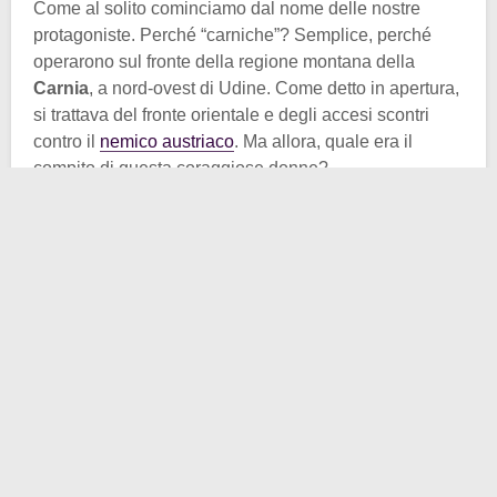
Come al solito cominciamo dal nome delle nostre
protagoniste. Perché “carniche”? Semplice, perché
operarono sul fronte della regione montana della
Carnia
, a nord-ovest di Udine. Come detto in apertura,
si trattava del fronte orientale e degli accesi scontri
contro il
nemico austriaco
. Ma allora, quale era il
compito di questa coraggiose donne?
Le portatrici rifornivano i lontani e freddi accampamenti
montani portando sulle proprie spalle delle
gerle da
30-40 kg
. Erano cesti contenenti sia munizioni e armi,
sia viveri fondamentali alla sopravvivenza. Le donne in
questione avevano età comprese tra 15 e 60 anni,
dunque poteva essere davvero difficoltoso per alcune
di loro portare sulle spalle un tale peso.