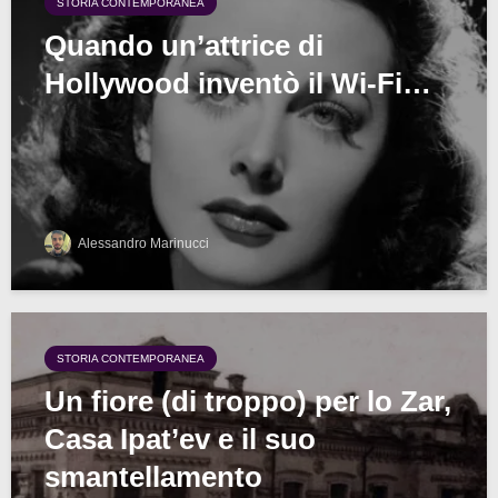
STORIA CONTEMPORANEA
Quando un’attrice di
Hollywood inventò il Wi-Fi…
Alessandro Marinucci
STORIA CONTEMPORANEA
Un fiore (di troppo) per lo Zar,
Casa Ipat’ev e il suo
smantellamento