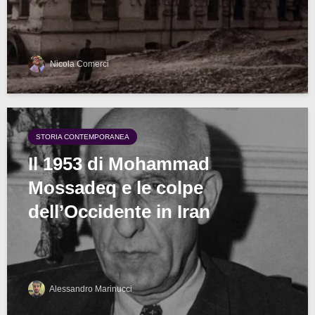
Nicola Comerci
STORIA CONTEMPORANEA
Il 1953 di Mohammad
Mossadeq e le colpe
dell’Occidente in Iran
Alessandro Marinucci