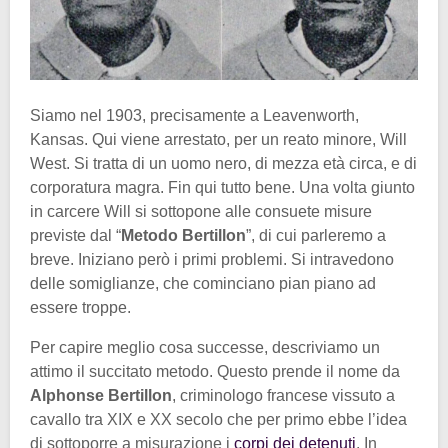
Siamo nel 1903, precisamente a Leavenworth,
Kansas. Qui viene arrestato, per un reato minore, Will
West. Si tratta di un uomo nero, di mezza età circa, e di
corporatura magra. Fin qui tutto bene. Una volta giunto
in carcere Will si sottopone alle consuete misure
previste dal “
Metodo Bertillon
”, di cui parleremo a
breve. Iniziano però i
primi problemi. Si intravedono
delle somiglianze, che cominciano pian piano ad
essere troppe.
Per capire meglio cosa successe, descriviamo un
attimo il succitato metodo. Questo prende il nome da
Alphonse Bertillon
, criminologo francese vissuto a
cavallo tra XIX e XX secolo che per primo ebbe l’idea
di sottoporre a misurazione i
corpi dei detenuti
. In