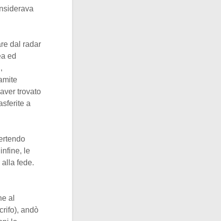
onsiderava
re dal radar
ea ed
,
amite
 aver trovato
sferite a
ertendo
infine, le
 alla fede.
ne al
rifo), andò