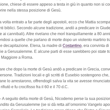
ssione, chiese di essere appeso a testa in giù in quanto non si c
ire nella stessa posizione di Gesù.
 volta entrato a far parte degli apostoli, ecco che Mattia scompa
ti biblici. Secondo alcune tradizione, andò a predicare in Giud
se ai cannibali). Altre rivelano che morì tranquillamente a 80 anni
dosi a quelle che parlano di morte dopo un violento martirio tr
 e decapitazione. Elena, la madre di
Costantino
, era convinta di
uie a Gerusalemme. E alcune parti di esse sarebbero poi state tra
a Maggiore a Roma.
are che dopo la morte di Gesù andò a predicare in Grecia, conv
ersone. Tradizioni locali e gli scritti di Eusebio sostengono che, 
ane lo arrestarono, offrendogli salva la vita se avesse rinunciato
fiutò e fu crocifisso fra il 60 e il 70 d.C.
– A seguito della morte di Gesù, Nicodemo perse la sua posizio
andito da Gerusalemme (se si dà retta all’omonimo Vangelo apoc