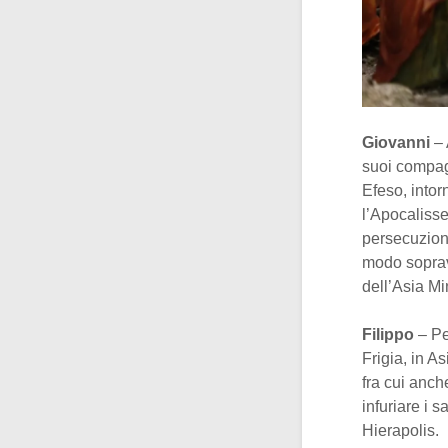
Giovanni
– 
suoi compagn
Efeso, intor
l’Apocalisse,
persecuzioni
modo soprav
dell’Asia Mi
Filippo
– Pe
Frigia, in A
fra cui anch
infuriare i 
Hierapolis.