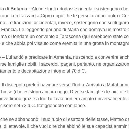
ia di Betania
– Alcune fonti ortodosse orientali sostengono che
irono con Lazzaro a Cipro dopo che le persecuzioni contro i Cris
ono. Le tradizioni occidentali, invece, sostengono che si rifugiar
in Francia. Le leggende parlano di Marta che domava un mostro
ima di fondare un convento a Tarascona (qui sarebbero state co
) e che abbia poi vissuto come eremita in una grotta in montagn
o
– Lui andò a predicare in Armenia, riuscendo a convertire anche 
erse famiglie nobili. I sacerdoti pagani, pertanto, ne organizzaro
iamento e decapitazione intorno al 70 d.C.
 Il discepolo preferì navigare verso l’India. Arrivato a Malabar ne
chiese (che esistono ancora oggi). Diverse famiglie di spicco e l
onvertirono grazie a lui. Tuttavia non era amato universalmente e
cisero nel 72 d.C. trafiggendolo con lance.
che se abbandonò il suo ruolo di esattore delle tasse, Matteo d
 al dilettevole. Il che vuol dire che abbinò le sue capacità ammini