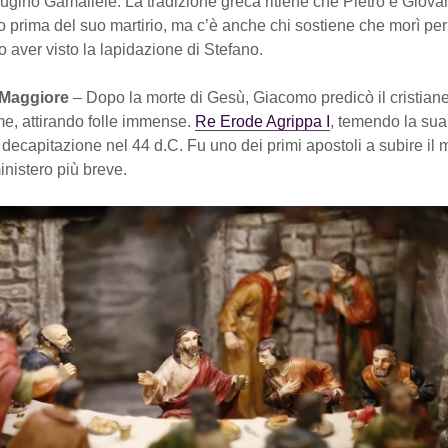
cugino Gamaliele. La tradizione greca ritiene che Pietro e Giova
 prima del suo martirio, ma c’è anche chi sostiene che morì pe
o aver visto la lapidazione di Stefano.
 Maggiore
– Dopo la morte di Gesù, Giacomo predicò il cristian
, attirando folle immense.
Re Erode Agrippa I
, temendo la sua
 decapitazione nel 44 d.C. Fu uno dei primi apostoli a subire il m
inistero più breve.