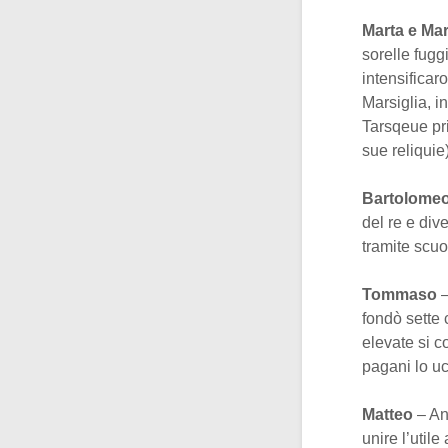
Marta e Mar
sorelle fugg
intensificar
Marsiglia, 
Tarsqeue pr
sue reliquie
Bartolome
del re e div
tramite scuo
Tommaso
–
fondò sette 
elevate si c
pagani lo uc
Matteo
– An
unire l’utile