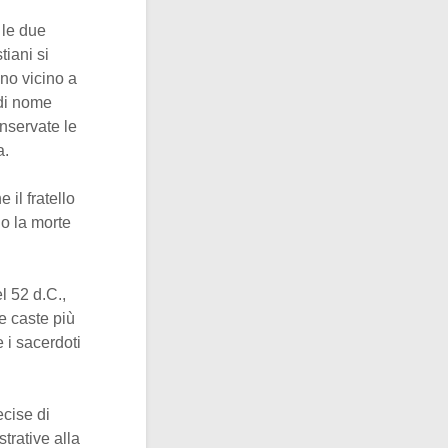
 le due
tiani si
ono vicino a
 di nome
nservate le
a.
il fratello
no la morte
l 52 d.C.,
e caste più
 i sacerdoti
ecise di
strative alla