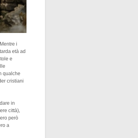
 Mentre i
 tarda età ad
tole e
lle
in qualche
r cristiani
dare in
re città),
cero però
ero a