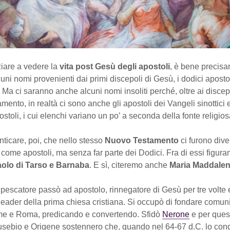
ziare a vedere la
vita post Gesù degli apostoli
, è bene precisa
cuni nomi provenienti dai primi discepoli di Gesù, i dodici apost
Ma ci saranno anche alcuni nomi insoliti perché, oltre ai discep
ento, in realtà ci sono anche gli apostoli dei Vangeli sinottici e
postoli, i cui elenchi variano un po’ a seconda della fonte religios
ticare, poi, che nello stesso
Nuovo Testamento
ci furono dive
come apostoli, ma senza far parte dei Dodici. Fra di essi figura
olo di Tarso e Barnaba
. E sì, citeremo anche
Maria Maddale
pescatore passò ad apostolo, rinnegatore di Gesù per tre volte e
eader della prima chiesa cristiana. Si occupò di fondare comuni
e e Roma, predicando e convertendo. Sfidò
Nerone
e per ques
Eusebio e Origene sostennero che, quando nel 64-67 d.C. lo co