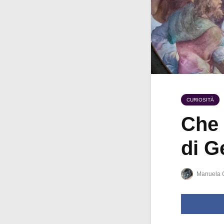
CURIOSITÀ
Che 
di G
Manuela 