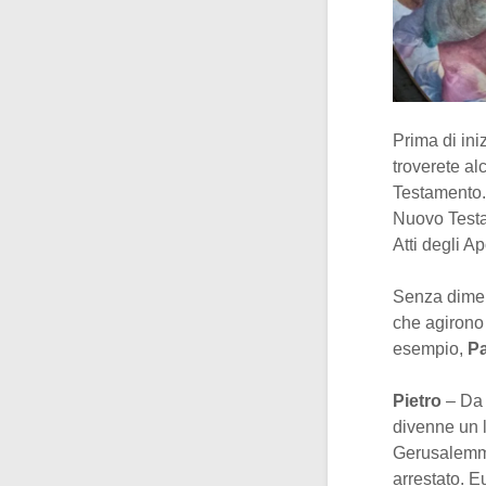
Prima di ini
troverete al
Testamento. 
Nuovo Testam
Atti degli A
Senza dimen
che agirono 
esempio,
Pa
Pietro
– Da 
divenne un l
Gerusalemm
arrestato. 