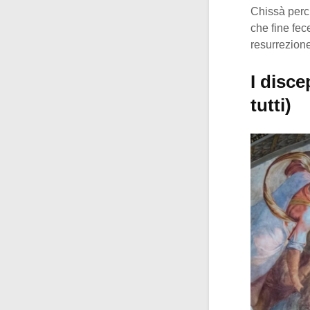
Chissà perch
che fine fec
resurrezion
I disce
tutti)