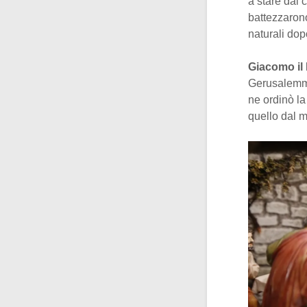
a stare dal 
battezzarono
naturali dop
Giacomo il
Gerusalemme
ne ordinò la
quello dal m