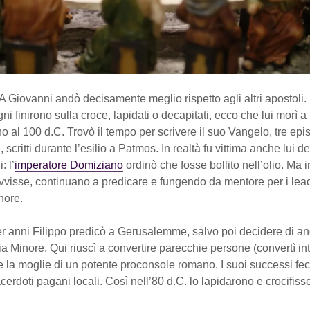
A Giovanni andò decisamente meglio rispetto agli altri apostoli.
i finirono sulla croce, lapidati o decapitati, ecco che lui morì a
no al 100 d.C. Trovò il tempo per scrivere il suo Vangelo, tre epis
 scritti durante l’esilio a Patmos. In realtà fu vittima anche lui de
: l’
imperatore Domiziano
ordinò che fosse bollito nell’olio. Ma 
visse, continuano a predicare e fungendo da mentore per i leade
nore.
r anni Filippo predicò a Gerusalemme, salvo poi decidere di an
sia Minore. Qui riuscì a convertire parecchie persone (convertì inte
e la moglie di un potente proconsole romano. I suoi successi fe
sacerdoti pagani locali. Così nell’80 d.C. lo lapidarono e crocifiss