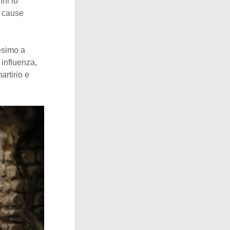
nni lo
r cause
esimo a
 influenza,
artirio e