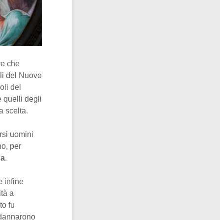
re che
oli del Nuovo
oli del
 quelli degli
a scelta.
rsi uomini
no, per
na
.
 infine
tà a
to fu
ndannarono