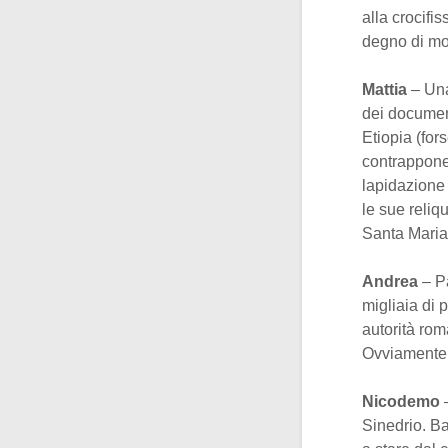
alla crocifi
degno di mor
Mattia
– Una
dei documen
Etiopia (for
contrapponen
lapidazione
le sue reliq
Santa Mari
Andrea
– P
migliaia di p
autorità rom
Ovviamente ri
Nicodemo
Sinedrio. B