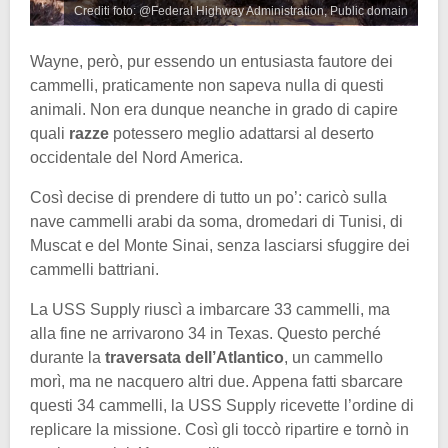
Crediti foto: @Federal Highway Administration, Public domain
Wayne, però, pur essendo un entusiasta fautore dei
cammelli, praticamente non sapeva nulla di questi
animali. Non era dunque neanche in grado di capire
quali
razze
potessero meglio adattarsi al deserto
occidentale del Nord America.
Così decise di prendere di tutto un po’: caricò sulla
nave cammelli arabi da soma, dromedari di Tunisi, di
Muscat e del Monte Sinai, senza lasciarsi sfuggire dei
cammelli battriani.
La USS Supply riuscì a imbarcare 33 cammelli, ma
alla fine ne arrivarono 34 in Texas. Questo perché
durante la
traversata dell’Atlantico
, un cammello
morì, ma ne nacquero altri due. Appena fatti sbarcare
questi 34 cammelli, la USS Supply ricevette l’ordine di
replicare la missione. Così gli toccò ripartire e tornò in