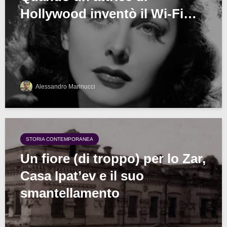
Hollywood inventò il Wi-Fi…
Alessandro Marinucci
STORIA CONTEMPORANEA
Un fiore (di troppo) per lo Zar,
Casa Ipat’ev e il suo
smantellamento