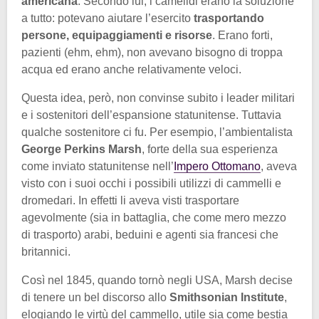
americana
. Secondo lui, i camelidi erano la soluzione
a tutto: potevano aiutare l’esercito
trasportando
persone, equipaggiamenti e risorse
. Erano forti,
pazienti (ehm, ehm), non avevano bisogno di troppa
acqua ed erano anche relativamente veloci.
Questa idea, però, non convinse subito i leader militari
e i sostenitori dell’espansione statunitense. Tuttavia
qualche sostenitore ci fu. Per esempio, l’ambientalista
George Perkins Marsh
, forte della sua esperienza
come inviato statunitense nell’
Impero Ottomano
, aveva
visto con i suoi occhi i possibili utilizzi di cammelli e
dromedari. In effetti li aveva visti trasportare
agevolmente (sia in battaglia, che come mero mezzo
di trasporto) arabi, beduini e agenti sia francesi che
britannici.
Così nel 1845, quando tornò negli USA, Marsh decise
di tenere un bel discorso allo
Smithsonian Institute
,
elogiando le virtù del cammello, utile sia come bestia