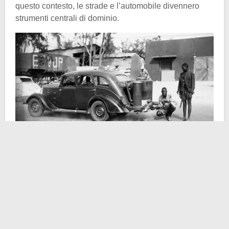
questo contesto, le strade e l’automobile divennero
strumenti centrali di dominio.
Premessa di carattere metodologico, riferito alle fonti.
La riflessione che segue non nasce dal nulla, bensì
dall’approfondimento di un libro intitolato
“Automotive
Empire: How Cars and Roads Fueled European
Colonialism in Africa”
(traducibile in
“L’impero
automobilistico: come le automobili e le strade hanno