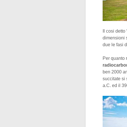
Il cosi detto 
dimensioni s
due le fasi 
Per quanto r
radiocarbo
ben 2000 an
succitate si
a.C. ed il 3