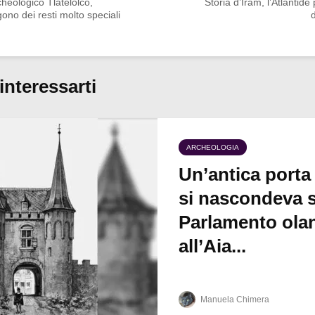
cheologico Tlatelolco,
Storia d’Iram, l’Atlantide
ono dei resti molto speciali
interessarti
ARCHEOLOGIA
Un’antica porta
si nascondeva s
Parlamento ola
all’Aia...
Manuela Chimera