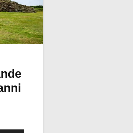
ande
anni