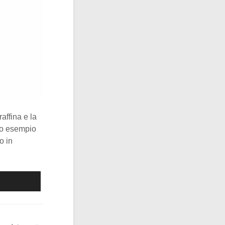
affina e la
ido esempio
o in