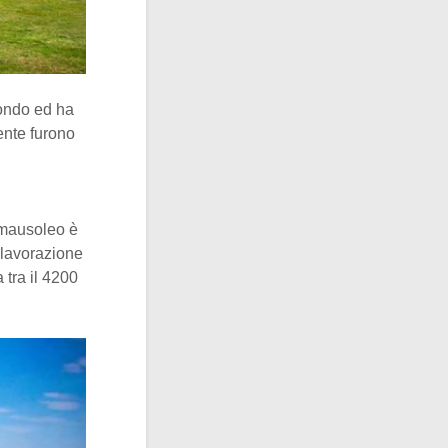
mondo ed ha
ente furono
l mausoleo è
 lavorazione
 tra il 4200