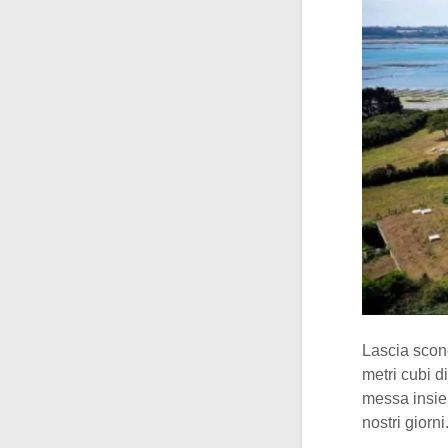
Lascia sconc
metri cubi d
messa insiem
nostri giorni