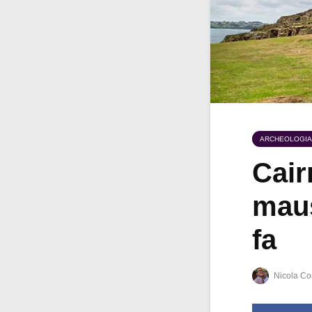
ARCHEOLOGIA
Cair
maus
fa
Nicola Co