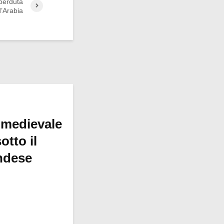
 perduta
d’Arabia
 medievale
otto il
ndese