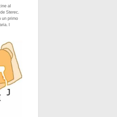
cine al
 de Sterec.
n un primo
ria. I