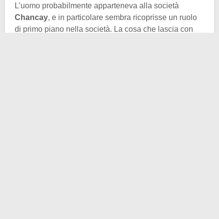
L’uomo probabilmente apparteneva alla società
Chancay
, e in particolare sembra ricoprisse un ruolo
di primo piano nella società. La cosa che lascia con
molte più domande che risposte è il remo rinvenuto
nella tomba. Non si trova una spiegazione infatti alla
presenza dell’utensile da imbarcazione nella tomba di
un aristocratico.