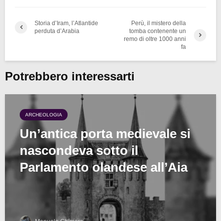
Storia d’Iram, l’Atlantide
Perù, il mistero della
perduta d’Arabia
tomba contenente un
remo di oltre 1000 anni
fa
Potrebbero interessarti
ARCHEOLOGIA
Un’antica porta medievale si
nascondeva sotto il
Parlamento olandese all’Aia