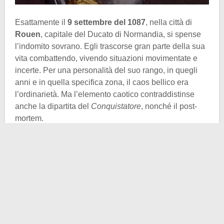
Esattamente il
9 settembre del 1087
, nella città di
Rouen
, capitale del Ducato di Normandia, si spense
l’indomito sovrano. Egli trascorse gran parte della sua
vita combattendo, vivendo situazioni movimentate e
incerte. Per una personalità del suo rango, in quegli
anni e in quella specifica zona, il caos bellico era
l’ordinarietà. Ma l’elemento caotico contraddistinse
anche la dipartita del
Conquistatore
, nonché il post-
mortem.
Ad oggi possiamo accreditare la morte del re ad una
peritonite
, sviluppatasi a seguito di un incidente a
cavallo durante una delle sue consuete repressioni
volte a stabilizzare la situazione tesa in alcune zone di
Francia. A ciò aggiungiamo un particolare non da
poco, che contribuì alle atroci sofferenze patite nelle
ultime settimane di vita: Guglielmo era gravemente
obeso.