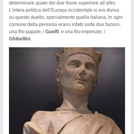
determinare quale dei due fosse superiore all’altro.
L’intera politica dell’Europa occidentale si era divisa
su questo duello, specialmente quella italiana. In ogni
comune della penisola erano infatti sorte due fazioni,
una filo-papale, i
Guelfi
, e una filo-imperiale, i
Ghibellini
.