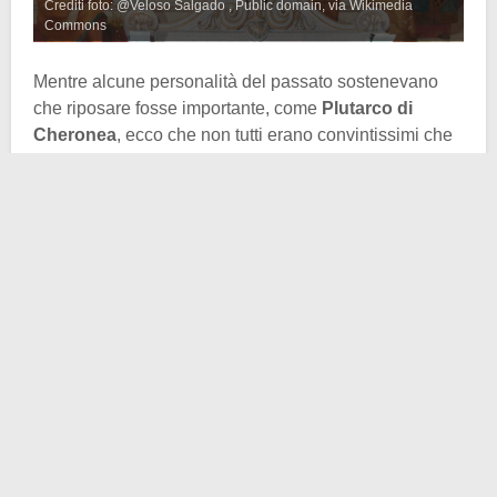
Crediti foto: @Veloso Salgado , Public domain, via Wikimedia
Commons
Mentre alcune personalità del passato sostenevano
che riposare fosse importante, come
Plutarco di
Cheronea
, ecco che non tutti erano convintissimi che
starsene a casa dal lavoro, magari per qualche
festività o magari per una meritata vacanza, facesse
poi così bene alla salute.
A dire il vero, anche all’epoca, c’era l’abitudine di
spedire i malati in vacanza
in questo o quel posto,
convinti che sarebbero stati meglio. A volte funzionava,
a volte no. Esattamente come adesso. Lo stesso
Galeno,
medico vissuto fra il 129 e il 216 d.C. circa
,
sosteneva che l’acqua di Mitilene, sull’isola greca di
Lesbo, funzionasse egregiamente contro gonfiore,
idrope e obesità.