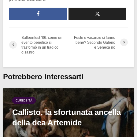
Balloonfest ’86: come un
Feste e vacanze ci fanno
evento benefico si
bene? Secondo Galeno
trasformò in un tragico
e Seneca no
disastro
Potrebbero interessarti
CURIOSITÀ
Callisto, la sfortunata ancella
della dea Artemide