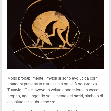
Molto probabilmente i rhyton si sono evoluti da corni
analoghi presenti in Eurasia sin dall’età del Bronzo.
Tuttavia i Greci avevano voluto donare loro un tocco
proprio, aggiungendo solitamente dei
satiri
, simbolo di
dissolutezza e ubriachezza.