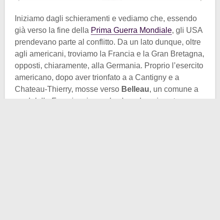
Iniziamo dagli schieramenti e vediamo che, essendo
già verso la fine della
Prima Guerra Mondiale
, gli USA
prendevano parte al conflitto. Da un lato dunque, oltre
agli americani, troviamo la Francia e la Gran Bretagna,
opposti, chiaramente, alla Germania. Proprio l’esercito
americano, dopo aver trionfato a a Cantigny e a
Chateau-Thierry, mosse verso
Belleau
, un comune a
nord della Francia minuscolo che ad oggi conta,
pensate un po’, solo 134 abitanti.
Arrivati dentro il fitto bosco, i
Marines
si trovarono di
fronte un prato da attraversare. Considerando che dal
lato opposto c’erano i tedeschi guidati dal Principe
Guglielmo di Prussia, non era il massimo.
Valorosamente gli americani affrontarono la prova e
furono i tedeschi a cedere, rispettando l’ordine del loro
comandante Guglielmo di ritirata. Ma se affrontavano i
nemici in campo aperto, cosa li fece demordere?