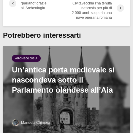
“parlano” grazie
Civitavecchia l’ha tenuta
all’Archeologia
nascosta per più di
2.000 anni: scoperta una
nave oneraria romana
Potrebbero interessarti
ARCHEOLOGIA
Un’antica porta medievale si
nascondeva sotto il
Parlamento olandese all’Aia
Manuela Chimera