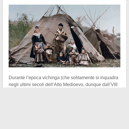
Durante l’epoca vichinga (che solitamente si inquadra
negli ultimi secoli dell’Alto Medioevo, dunque dall’VIII
al XI secolo), quando i popoli scandinavi solcavano i
mari del Nord in cerca di bottino e gloria, i Vichinghi
consideravano i Sami come i loro “altri”, così come a
loro volta erano considerati “altri” dai cristiani
d’Europa. Mentre i monaci e i cronisti del continente
descrivevano i Norreni come feroci pagani, i Vichinghi