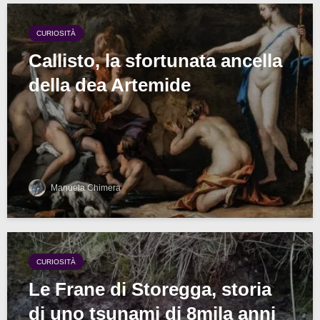
CURIOSITÀ
Callisto, la sfortunata ancella
della dea Artemide
Manuela Chimera
CURIOSITÀ
Le Frane di Storegga, storia
di uno tsunami di 8mila anni