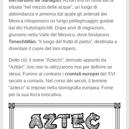
Bernardino de Sahagún
, Aztlán era un’isola sacra
situata “nel mezzo delle acque”, un luogo di
abbondanza e armonia dal quale gli antenati dei
Mexica intrapresero un lungo pellegrinaggio guidati
dal dio Huitzilopochtli. Dopo anni di migrazioni,
giunsero nella Valle del Messico, dove fondarono
Tenochtitlán
, “il luogo del frutto di pietra”, destinata a
diventare il cuore del loro impero.
Detto ciò, il nome “Aztechi”, derivato appunto da
“Aztlán”, loro non lo utilizzarono mai per definire se
stessi. Furono al contrario i
cronisti europei
del XVI
secolo a coniarlo. Nel corso dei secoli, il termine
“azteco” si impose nella storiografia europea. Forse
per la sua forza evocativa.