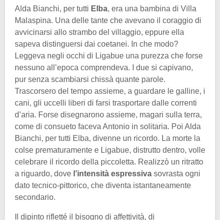
Alda Bianchi, per tutti
Elba
, era una bambina di Villa
Malaspina. Una delle tante che avevano il coraggio di
avvicinarsi allo strambo del villaggio, eppure ella
sapeva distinguersi dai coetanei. In che modo?
Leggeva negli occhi di Ligabue una purezza che forse
nessuno all’epoca comprendeva. I due si capivano,
pur senza scambiarsi chissà quante parole.
Trascorsero del tempo assieme, a guardare le galline, i
cani, gli uccelli liberi di farsi trasportare dalle correnti
d’aria. Forse disegnarono assieme, magari sulla terra,
come di consueto faceva Antonio in solitaria. Poi Alda
Bianchi, per tutti Elba, divenne un ricordo. La morte la
colse prematuramente e Ligabue, distrutto dentro, volle
celebrare il ricordo della piccoletta. Realizzò un ritratto
a riguardo, dove
l’intensità espressiva
sovrasta ogni
dato tecnico-pittorico, che diventa istantaneamente
secondario.
Il dipinto rifletté il bisogno di affettività, di