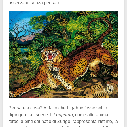
osservano senza pensare.
Pensare a cosa? Al fatto che Ligabue fosse solito
dipingere tali scene. Il
Leopardo
, come altri animali
feroci dipinti dal natio di Zurigo, rappresenta l’istinto, la