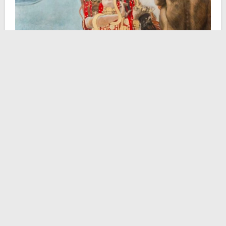
1 –
Gli spaccapietre
(
Les Casseurs de pierres
),
Gustave Courbet, 1849.
Gustave Courbet associò la sua pittura, il suo innato
talento artistico, alla miserevole condizione dei più
umili, degli sfruttati, di chi non può scegliere della
propria vita. Per gran parte dell’Ottocento, il pittore
rappresentò scene di lavoro massacrante, in cui i
protagonisti erano tanto i manovali stessi, quanto le
varie e molteplici forme d’oppressione scaturite dal
sistema sociale vigente. Con queste convinzioni
dipinse
Gli spaccapietre
,
poveri uomini condannati ad
un’occupazione durissima e ad un compenso
pressoché insulso
. Opere come queste polarizzavano
in Francia e altrove, generando polemiche su