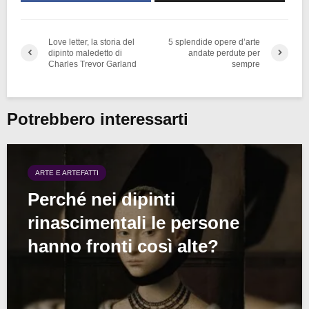
Love letter, la storia del
5 splendide opere d’arte
dipinto maledetto di
andate perdute per
Charles Trevor Garland
sempre
Potrebbero interessarti
ARTE E ARTEFATTI
Perché nei dipinti
rinascimentali le persone
hanno fronti così alte?