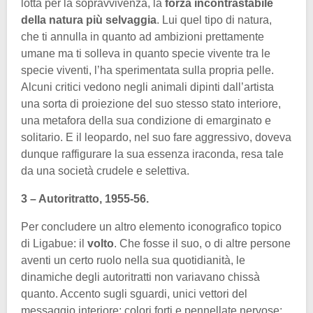
lotta per la sopravvivenza, la
forza incontrastabile
della natura più selvaggia
. Lui quel tipo di natura,
che ti annulla in quanto ad ambizioni prettamente
umane ma ti solleva in quanto specie vivente tra le
specie viventi, l’ha sperimentata sulla propria pelle.
Alcuni critici vedono negli animali dipinti dall’artista
una sorta di proiezione del suo stesso stato interiore,
una metafora della sua condizione di emarginato e
solitario. E il leopardo, nel suo fare aggressivo, doveva
dunque raffigurare la sua essenza iraconda, resa tale
da una società crudele e selettiva.
3 – Autoritratto, 1955-56.
Per concludere un altro elemento iconografico topico
di Ligabue: il
volto
. Che fosse il suo, o di altre persone
aventi un certo ruolo nella sua quotidianità, le
dinamiche degli autoritratti non variavano chissà
quanto. Accento sugli sguardi, unici vettori del
messaggio interiore; colori forti e pennellate nervose;