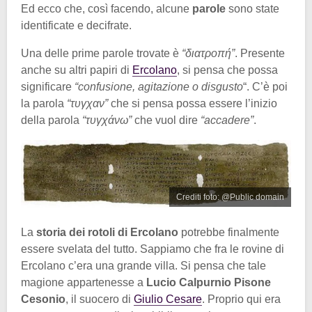
Ed ecco che, così facendo, alcune
parole
sono state
identificate e decifrate.
Una delle prime parole trovate è
“διατροπή”
. Presente
anche su altri papiri di
Ercolano
, si pensa che possa
significare
“confusione, agitazione o disgusto
“. C’è poi
la parola
“τυγχαν”
che si pensa possa essere l’inizio
della parola
“τυγχάνω”
che vuol dire
“accadere”
.
Crediti foto: @Public domain
La
storia dei rotoli di Ercolano
potrebbe finalmente
essere svelata del tutto. Sappiamo che fra le rovine di
Ercolano c’era una grande villa. Si pensa che tale
magione appartenesse a
Lucio Calpurnio Pisone
Cesonio
, il suocero di
Giulio Cesare
. Proprio qui era