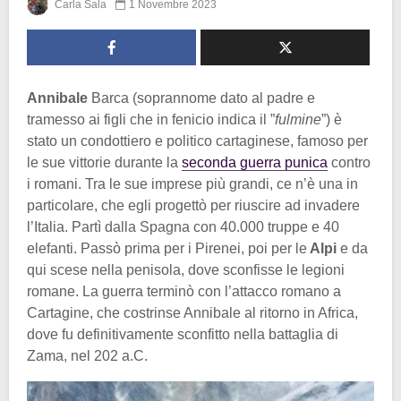
Carla Sala
1 Novembre 2023
Annibale
Barca (soprannome dato al padre e
tramesso ai figli che in fenicio indica il ”
fulmine
”) è
stato un condottiero e politico cartaginese, famoso per
le sue vittorie durante la
seconda guerra punica
contro
i romani. Tra le sue imprese più grandi, ce n’è una in
particolare, che egli progettò per riuscire ad invadere
l’Italia. Partì dalla Spagna con 40.000 truppe e 40
elefanti. Passò prima per i Pirenei, poi per le
Alpi
e da
qui scese nella penisola, dove sconfisse le legioni
romane. La
guerra
terminò con l’attacco romano a
Cartagine, che costrinse Annibale al ritorno in Africa,
dove fu definitivamente sconfitto nella battaglia di
Zama, nel 202 a.C.