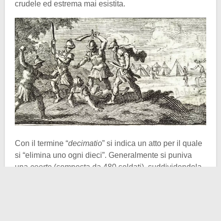
crudele ed estrema mai esistita.
Con il termine “
decimatio
” si indica un atto per il quale
si “elimina uno ogni dieci”. Generalmente si puniva
una
coorte
(composta da 480 soldati), suddividendola
in 10 gruppi. Il tribuno (o chi per lui) estraeva a sorte
uno dei dieci malcapitati per ogni gruppo. Egli sarebbe
andato incontro alla massima pena: morte per
bastonamento
o
lapidazione
. Ad infliggere la