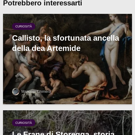
Potrebbero interessarti
CURIOSITÀ
Callisto, la sfortunata ancella
della dea Artemide
Manuela Chimera
CURIOSITÀ
Le Frane di Storegga, storia