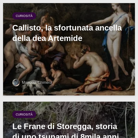
CURIOSITÀ
Callisto, la sfortunata ancella
della dea Artemide
Manuela Chimera
CURIOSITÀ
Le Frane di Storegga, storia
di uno tsunami di 8mila anni