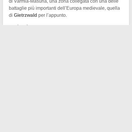
di Varmia-Masuria, una zona collegata con una delle
battaglie più importanti dell’Europa medievale, quella
di
Gietrzwald
per l’appunto.
Il
kiścień
era una delle armi da combattimento
ravvicinato più devastanti utilizzate in battaglia durante
il
Medioevo
. Era costituita da un’impugnatura in legno
o metallo a cui era collegata una catena, una corda o
una cinghia di cuoio su cui, a sua volta, era innestato
un pesante percussore.
Crediti foto: @Metropolitan Museum of Art , CC0, via Wikimedia
Commons