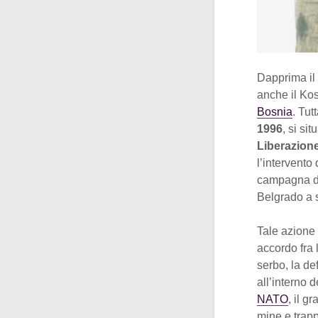
Dapprima il
anche il Kos
Bosnia
. Tut
1996
, si si
Liberazion
l’intervento 
campagna di 
Belgrado a s
Tale azione 
accordo fra 
serbo, la de
all’interno 
NATO
, il g
mine e trapp