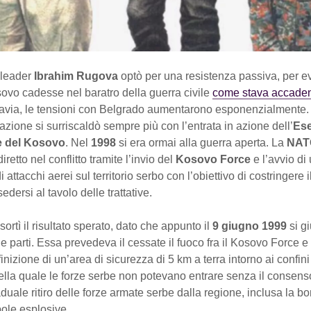
 leader
Ibrahim Rugova
optò per una resistenza passiva, per ev
ovo cadesse nel baratro della guerra civile
come stava accaden
tavia, le tensioni con Belgrado aumentarono esponenzialmente. A
tuazione si surriscaldò sempre più con l’entrata in azione dell’
Ese
e del Kosovo
. Nel
1998
si era ormai alla guerra aperta. La
NA
diretto nel conflitto tramite l’invio del
Kosovo Force
e l’avvio di
attacchi aerei sul territorio serbo con l’obiettivo di costringere 
edersi al tavolo delle trattative.
sortì il risultato sperato, dato che appunto il
9 giugno 1999
si g
le parti. Essa prevedeva il cessate il fuoco fra il Kosovo Force e 
finizione di un’area di sicurezza di 5 km a terra intorno ai confi
della quale le forze serbe non potevano entrare senza il consens
raduale ritiro delle forze armate serbe dalla regione, inclusa la bo
ole esplosive.