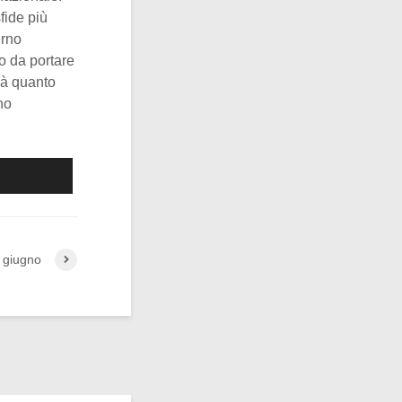
fide più
erno
o da portare
ssà quanto
no
 giugno