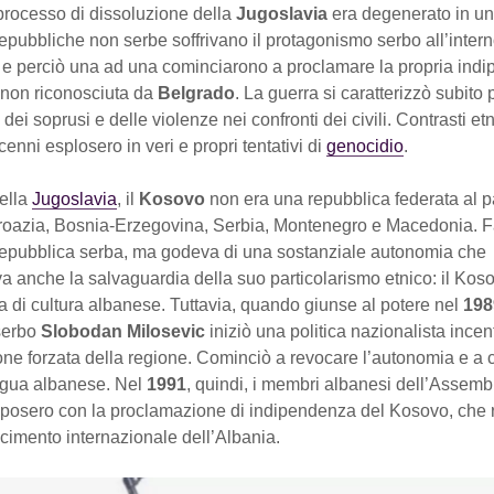
 processo di dissoluzione della
Jugoslavia
era degenerato in un 
epubbliche non serbe soffrivano il protagonismo serbo all’intern
 e perciò una ad una cominciarono a proclamare la propria ind
non riconosciuta da
Belgrado
. La guerra si caratterizzò subito 
 dei soprusi e delle violenze nei confronti dei civili. Contrasti etn
cenni esplosero in veri e propri tentativi di
genocidio
.
della
Jugoslavia
, il
Kosovo
non era una repubblica federata al pa
roazia, Bosnia-Erzegovina, Serbia, Montenegro e Macedonia. Fa
 repubblica serba, ma godeva di una sostanziale autonomia che
anche la salvaguardia della suo particolarismo etnico: il Kosov
 di cultura albanese. Tuttavia, quando giunse al potere nel
198
serbo
Slobodan Milosevic
iniziò una politica nazionalista incen
one forzata della regione. Cominciò a revocare l’autonomia e a 
ingua albanese. Nel
1991
, quindi, i membri albanesi dell’Assemb
sposero con la proclamazione di indipendenza del Kosovo, che ri
cimento internazionale dell’Albania.