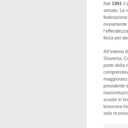
Nel
1991
il
armato. Le r
federazione
ovviamente 
l’efferatezza
forza per de
All’interno 
Slovenia, C
parte della
comprendeva 
maggioranza
presidente 
riassimilazi
scuole in l
kosovara ri
solo riconos