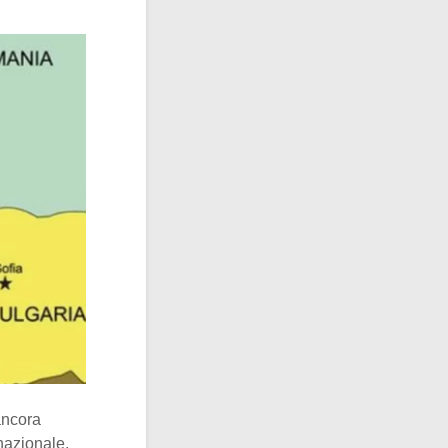
ancora
rnazionale.