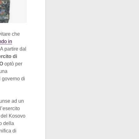
itare che
do in
 partire dal
rcito di
TO
optò per
 una
il governo di
iunse ad un
l’esercito
ni del Kosovo
o della
nifica di