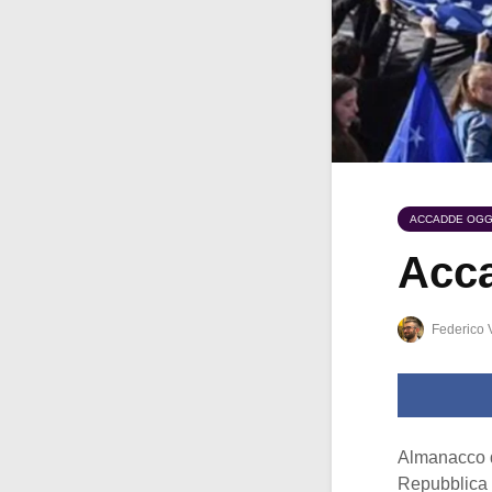
ACCADDE OGG
Acca
Federico 
Almanacco 
Repubblica 