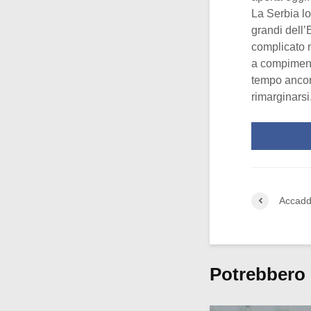
La Serbia l
grandi dell’
complicato 
a compimento
tempo ancor
rimarginarsi
Accadd
Potrebbero 