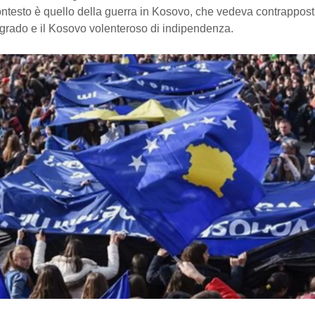
 contesto è quello della guerra in Kosovo, che vedeva contrappost
lgrado e il Kosovo volenteroso di indipendenza.