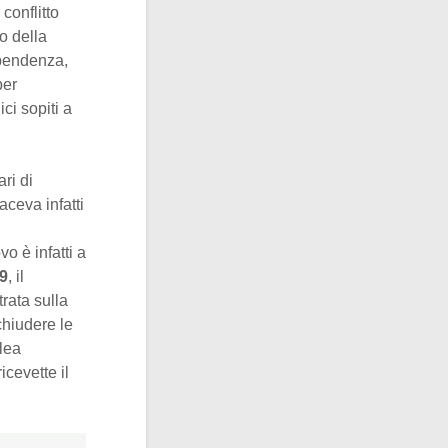
conflitto
o della
ipendenza,
per
ici sopiti a
ri di
ceva infatti
o è infatti a
9
, il
trata sulla
chiudere le
lea
cevette il