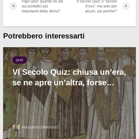
Papi Quiz: quante ne sai
II Secolo Quiz: il “secolo
sui pontefici più
d’oro”, ma solo per
importanti della storia?
alcuni, sai perché?
Potrebbero interessarti
QUIZ
VI Secolo Quiz: chiusa un’era,
se ne apre un’altra, forse…
Alessandro Marinucci