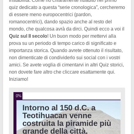
instabilità. Come ho chiaramente ribadito nel primo
quiz dedicato a questa “serie cronologica”, cercheremo
di essere meno europocentrici (pardon,
romanocentrici), dando spazio anche al resto del
mondo, che qualcosa avrà da dirci. Quindi ecco a voi il
Quiz sul II secolo
! Un buon modo per mettervi alla
prova su un periodo di tempo carico di significato e
importanza storica. Quando avrete ottenuto il risultato,
non dimenticate di condividerlo sui social con i vostri
amici. Se avete voglia di cimentarvi in altri Quiz storici,
non dovete fare altro che cliccare esattamente qui.
Iniziamo!
0%
Intorno al 150 d.C. a
Teotihuacan venne
costruita la piramide più
grande della città,