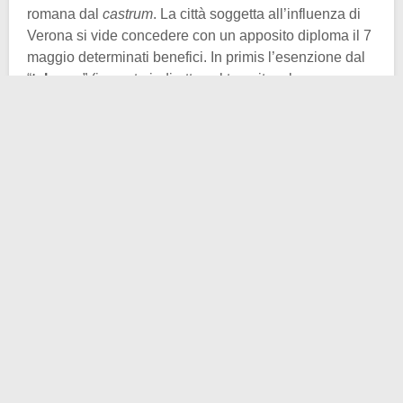
romana dal
castrum
. La città soggetta all’influenza di
Verona si vide concedere con un apposito diploma il 7
maggio determinati benefici. In primis l’esenzione dal
“
teloneo
” (imposta indiretta sul transito o la
circolazione di merci per il consumo). In secondo
luogo il “
ripatico
” (tributo feudale per lo sfruttamento di
uno corso fluviale o di un lago).
Perciò Lazise si organizzò, a partire da quell’anno, in
veste di
vicinia
. Il termine di derivazione latina indica
un aggregato di persone appartenenti alla medesima
comunità volto all’autogestione economica, politica e
in alcuni casi militare. La
vicinia
era composta da 18
membri temporanei in grado di poter disciplinare
senza vincoli esterni questioni pratiche della vita
comunitaria o materie d’ordine religioso.