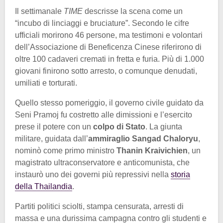
Il settimanale
TIME
descrisse la scena come un
“incubo di linciaggi e bruciature”. Secondo le cifre
ufficiali morirono 46 persone, ma testimoni e volontari
dell’Associazione di Beneficenza Cinese riferirono di
oltre 100 cadaveri cremati in fretta e furia. Più di 1.000
giovani finirono sotto arresto, o comunque denudati,
umiliati e torturati.
Quello stesso pomeriggio, il governo civile guidato da
Seni Pramoj fu costretto alle dimissioni e l’esercito
prese il potere con un
colpo di Stato
. La giunta
militare, guidata dall’
ammiraglio Sangad Chaloryu
,
nominò come primo ministro
Thanin Kraivichien
, un
magistrato ultraconservatore e anticomunista, che
instaurò uno dei governi più repressivi nella
storia
della Thailandia
.
Partiti politici sciolti, stampa censurata, arresti di
massa e una durissima campagna contro gli studenti e