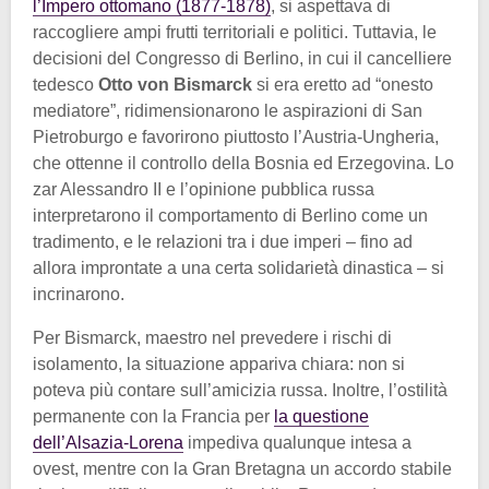
l’Impero ottomano (1877-1878)
, si aspettava di
raccogliere ampi frutti territoriali e politici. Tuttavia, le
decisioni del Congresso di Berlino, in cui il cancelliere
tedesco
Otto von Bismarck
si era eretto ad “onesto
mediatore”, ridimensionarono le aspirazioni di San
Pietroburgo e favorirono piuttosto l’Austria-Ungheria,
che ottenne il controllo della Bosnia ed Erzegovina. Lo
zar Alessandro II e l’opinione pubblica russa
interpretarono il comportamento di Berlino come un
tradimento, e le relazioni tra i due imperi – fino ad
allora improntate a una certa solidarietà dinastica – si
incrinarono.
Per Bismarck, maestro nel prevedere i rischi di
isolamento, la situazione appariva chiara: non si
poteva più contare sull’amicizia russa. Inoltre, l’ostilità
permanente con la Francia per
la questione
dell’Alsazia-Lorena
impediva qualunque intesa a
ovest, mentre con la Gran Bretagna un accordo stabile