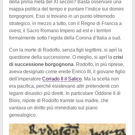
della prima metà del XI secolo? Basta osservare una
mappa politica del tempo e puntare l’indice sui domini
borgognoni. Essi si trovano in un punto oltremodo
strategico, in mezzo a tutto, con il Regno di Francia a
ovest, il Sacro Romano Impero ad est e i territori
formalmente sotto l’egida della Corona d’Italia a sud.
Con la morte di Rodolfo, senza figli legittimi, si aprì la
questione della successione. O meglio, si aprì la
crisi
di successione borgognona
. Rodolfo, in più riprese,
aveva designato come erede Enrico III, il giovane figlio
dell’imperatore
Corrado II il Salico
. Ma la scelta non
era pacifica, perché esistevano altri pretendenti con
legami dinastici più diretti. In particolare Oddone II di
Blois, nipote di Rodolfo tramite sua madre, che
vantava un diritto più immediato sul piano
genealogico.