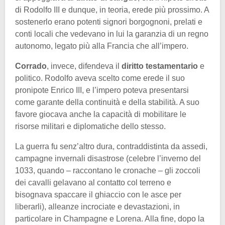
di Rodolfo III e dunque, in teoria, erede più prossimo. A
sostenerlo erano potenti signori borgognoni, prelati e
conti locali che vedevano in lui la garanzia di un regno
autonomo, legato più alla Francia che all’impero.
Corrado
, invece, difendeva il
diritto testamentario
e
politico. Rodolfo aveva scelto come erede il suo
pronipote Enrico III, e l’impero poteva presentarsi
come garante della continuità e della stabilità. A suo
favore giocava anche la capacità di mobilitare le
risorse militari e diplomatiche dello stesso.
La guerra fu senz’altro dura, contraddistinta da assedi,
campagne invernali disastrose (celebre l’inverno del
1033, quando – raccontano le cronache – gli zoccoli
dei cavalli gelavano al contatto col terreno e
bisognava spaccare il ghiaccio con le asce per
liberarli), alleanze incrociate e devastazioni, in
particolare in Champagne e Lorena. Alla fine, dopo la