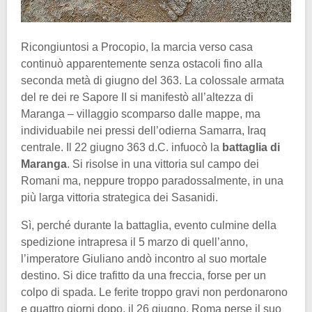
Ricongiuntosi a Procopio, la marcia verso casa
continuò apparentemente senza ostacoli fino alla
seconda metà di giugno del 363. La colossale armata
del re dei re Sapore II si manifestò all’altezza di
Maranga – villaggio scomparso dalle mappe, ma
individuabile nei pressi dell’odierna Samarra, Iraq
centrale. Il 22 giugno 363 d.C. infuocò la
battaglia di
Maranga
. Si risolse in una vittoria sul campo dei
Romani ma, neppure troppo paradossalmente, in una
più larga vittoria strategica dei Sasanidi.
Sì, perché durante la battaglia, evento culmine della
spedizione intrapresa il 5 marzo di quell’anno,
l’imperatore Giuliano andò incontro al suo mortale
destino. Si dice trafitto da una freccia, forse per un
colpo di spada. Le ferite troppo gravi non perdonarono
e quattro giorni dopo, il 26 giugno, Roma perse il suo