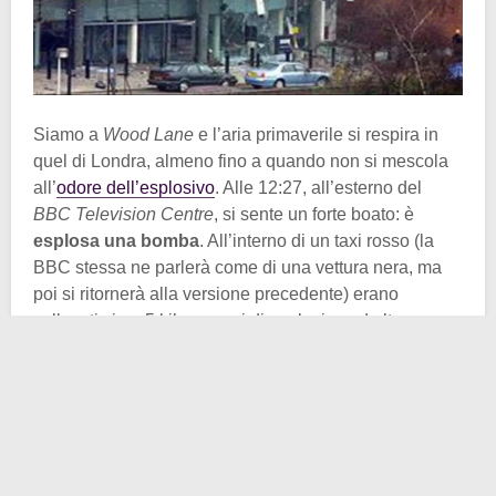
Siamo a
Wood Lane
e l’aria primaverile si respira in
quel di Londra, almeno fino a quando non si mescola
all’
odore dell’esplosivo
. Alle 12:27, all’esterno del
BBC Television Centre
, si sente un forte boato: è
esplosa una bomba
. All’interno di un taxi rosso (la
BBC stessa ne parlerà come di una vettura nera, ma
poi si ritornerà alla versione precedente) erano
collocati circa 5 kilogrammi di esplosivo ad alto
potenziale (probabilmente anche molti di più
n.d.r.
).
L’esplosione, fortunatamente, causerà solo un ferito e
tanta, tanta rabbia. Le indagini partono allora proprio
dal primo elemento, il più vistoso. Quel
taxi rosso
era
stato venduto nella mattinata precedente, il 3 marzo,