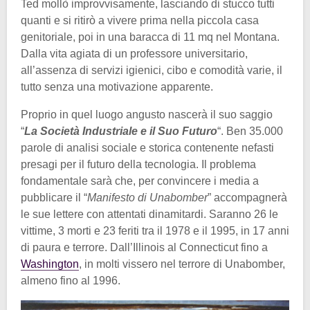
Ted mollò improvvisamente, lasciando di stucco tutti
quanti e si ritirò a vivere prima nella piccola casa
genitoriale, poi in una baracca di 11 mq nel Montana.
Dalla vita agiata di un professore universitario,
all’assenza di servizi igienici, cibo e comodità varie, il
tutto senza una motivazione apparente.
Proprio in quel luogo angusto nascerà il suo saggio
“
La Società Industriale e il Suo Futuro
“. Ben 35.000
parole di analisi sociale e storica contenente nefasti
presagi per il futuro della tecnologia. Il problema
fondamentale sarà che, per convincere i media a
pubblicare il “
Manifesto di Unabomber
” accompagnerà
le sue lettere con attentati dinamitardi. Saranno 26 le
vittime, 3 morti e 23 feriti tra il 1978 e il 1995, in 17 anni
di paura e terrore. Dall’Illinois al Connecticut fino a
Washington
, in molti vissero nel terrore di Unabomber,
almeno fino al 1996.