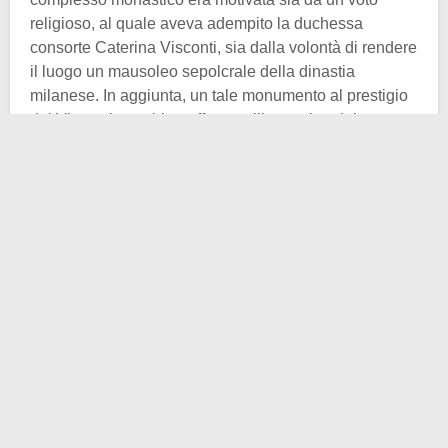
religioso, al quale aveva adempito la duchessa
consorte Caterina Visconti, sia dalla volontà di rendere
il luogo un mausoleo sepolcrale della dinastia
milanese. In aggiunta, un tale monumento al prestigio
dei Visconti, avrebbe rafforzato l’immagine del casato
da poco elevato alla dignità ducale. Dietro la
realizzazione del pantheon visconteo vi erano anche
forti predisposizioni politiche.
Pavia fu per secoli il
centro del regale potere longobardo e italico
, di cui
Gian Galeazzo si considerava erede.
Le velleità monarchiche del duca non erano
propriamente gradite alla gente di
Milano
, poiché ciò
avrebbe significato un decentramento politico della
stessa (capitale del popolo) a favore di Pavia (capitale
del ducato). Alla fine però, onde evitare inutili e
dannose sollevazioni, Milano restò la prima città del
ducato. Anche se la corte ducale non si smosse da
Pavia fino al XV secolo inoltrato.