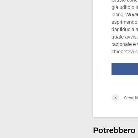
già udito o 
latina “
Nulli
esprimendo c
dar fiducia 
quale avvisa
razionale e 
chiedetevi 
Accadd
Potrebbero 