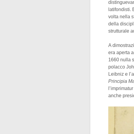
distinguevan
latifondisti.
volta nella 
della discip
strutturale 
A dimostrazi
era aperta 
1660 nulla s
polacco Joh
Leibniz e l
Principia M
l’imprimatur
anche presi