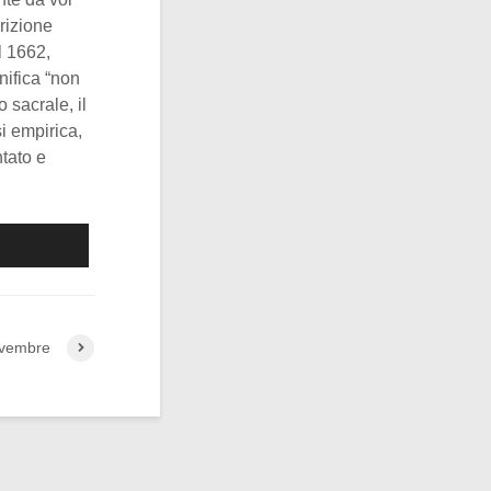
crizione
el 1662,
gnifica “non
 sacrale, il
si empirica,
ntato e
ovembre