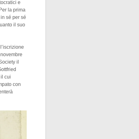
ocratici e
 Per la prima
 in sé per sé
quanto il suo
l’iscrizione
8 novembre
ociety il
ottfried
 il cui
mpato con
enterà