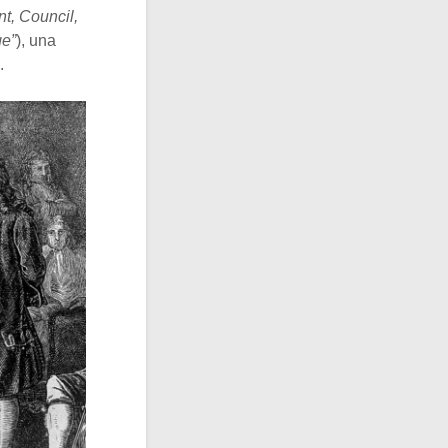
t, Council,
ge”
), una
.