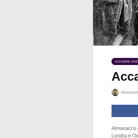
ACCADDE OGG
Acca
Alessandr
Almanacco 
Londra e Oxf