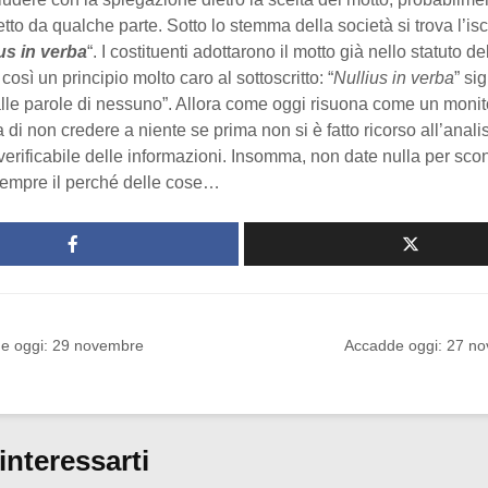
letto da qualche parte. Sotto lo stemma della società si trova l’is
us in verba
“. I costituenti adottarono il motto già nello statuto d
osì un principio molto caro al sottoscritto: “
Nullius in verba
” si
alle parole di nessuno”. Allora come oggi risuona come un monito
 di non credere a niente se prima non si è fatto ricorso all’anali
verificabile delle informazioni. Insomma, non date nulla per sco
sempre il perché delle cose…
e oggi: 29 novembre
Accadde oggi: 27 n
interessarti