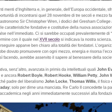
anti menti d’Inghilterra e, in generale, dell’Europa occidentale, sf
ortunità di incontrarsi quel 28 novembre di tre secoli e mezzo 
l’astronomo Sir Christopher Wren, i dodici del Gresham College
le caratteristiche fondative e costitutive della nuova associazi
valse nell’immediato. Ci si sarebbe occupati prevalentemente di “
termine con il quale nel
XVII secolo
si indicava la nostra scienza
rseguire apparve ben chiaro alla totalità dei fondatori. L’organ
bbe dovuto promuovere con ogni mezzo, energia e risorsa l’ecce
ì facendo, avrebbe asservito il sapere al benessere della societ
tiva, senz’altro, avanzata in primis da intellettuali quali
John E
, e ancora
Robert Boyle
,
Robert Hooke
,
William Petty
,
John W
ché padre del liberalismo
John Locke
,
Thomas Willis
, il fisic
raday
; solo per dirne una manciata. Re Carlo II concedette la pa
à accademica negli anni immediatamente successivi alla fondazi