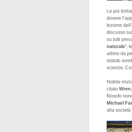
Le più brill
dovere l’opp
lezione del
discusso sul
su tutti pre
naturale
“, 
ultimo da pe
statuto avre
scienze. Cos
Nobile inizia
citato
Wren
filosofo non
Michael Fa
alla societ