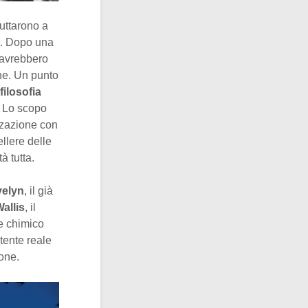
ruttarono a
fa. Dopo una
 avrebbero
one. Un punto
filosofia
. Lo scopo
izzazione con
llere delle
à tutta.
velyn
, il già
allis
, il
o e chimico
tente reale
one.