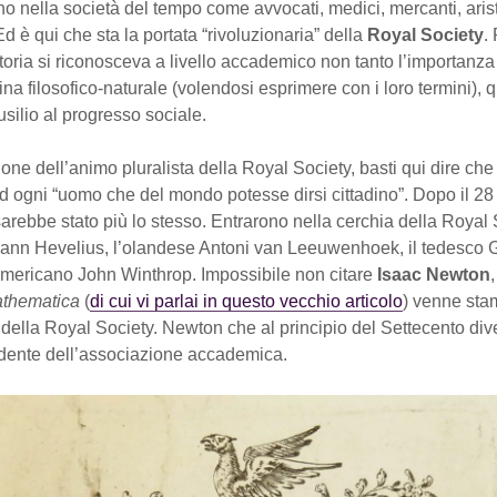
o nella società del tempo come avvocati, medici, mercanti, arist
 Ed è qui che sta la portata “rivoluzionaria” della
Royal Society
.
storia si riconosceva a livello accademico non tanto l’importanza
lina filosofico-naturale (volendosi esprimere con i loro termini), 
ausilio al progresso sociale.
one dell’animo pluralista della Royal Society, basti qui dire che 
ad ogni “uomo che del mondo potesse dirsi cittadino”. Dopo il 2
arebbe stato più lo stesso. Entrarono nella cerchia della Royal S
ann Hevelius, l’olandese Antoni van Leeuwenhoek, il tedesco G
’americano John Winthrop. Impossibile non citare
Isaac Newton
,
athematica
(
di cui vi parlai in questo vecchio articolo
) venne sta
 della Royal Society. Newton che al principio del Settecento div
dente dell’associazione accademica.