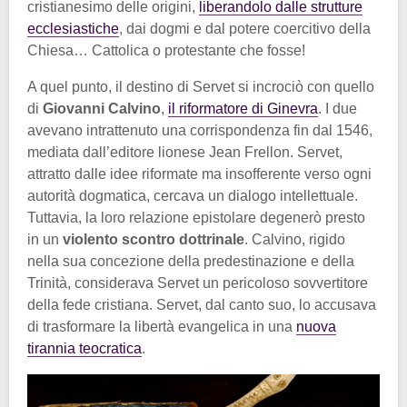
cristianesimo delle origini,
liberandolo dalle strutture
ecclesiastiche
, dai dogmi e dal potere coercitivo della
Chiesa… Cattolica o protestante che fosse!
A quel punto, il destino di Servet si incrociò con quello
di
Giovanni Calvino
,
il riformatore di Ginevra
. I due
avevano intrattenuto una corrispondenza fin dal 1546,
mediata dall’editore lionese Jean Frellon. Servet,
attratto dalle idee riformate ma insofferente verso ogni
autorità dogmatica, cercava un dialogo intellettuale.
Tuttavia, la loro relazione epistolare degenerò presto
in un
violento scontro dottrinale
. Calvino, rigido
nella sua concezione della predestinazione e della
Trinità, considerava Servet un pericoloso sovvertitore
della fede cristiana. Servet, dal canto suo, lo accusava
di trasformare la libertà evangelica in una
nuova
tirannia teocratica
.