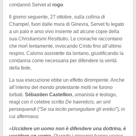
condannò Servet al
rogo
.
Il giorno seguente, 27 ottobre, sulla collina di
Champel, fuori dalle mura di Ginevra, Servet fu legato
a un palo e arso vivo insieme ad alcune copie della
sua
Christianismi Restitutio
. Le cronache raccontano
che morì lentamente, invocando Cristo fino all’ultimo
respiro. Calvino assistette da lontano, giustificando la
condanna come necessaria per difendere la verità
della fede.
La sua esecuzione ebbe un effetto dirompente. Anche
all’interno del mondo protestante molti ne furono
turbati.
Sébastien Castellion
, umanista e teologo,
reagì con il celebre scritto
De haereticis, an sint
persequendi
(
“Se sia lecito perseguitare gli eretici”
), in
cui affermava:
«
Uccidere un uomo non è difendere una dottrina, è
uccidere un uomo
. Quando i ginevrini hanno ucciso