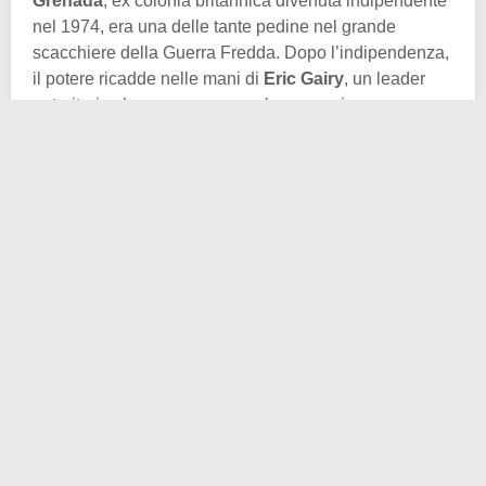
Grenada
, ex colonia britannica divenuta indipendente
nel 1974, era una delle tante pedine nel grande
scacchiere della Guerra Fredda. Dopo l’indipendenza,
il potere ricadde nelle mani di
Eric Gairy
, un leader
autoritario che governava con la repressione e con
l’appoggio indiretto di Londra e diretto della sua
famigerata milizia, la
Mongoose Gang
. Il malcontento
popolare, tuttavia, sfociò presto in un colpo di Stato.
Nel marzo del 1979, un gruppo di giovani rivoluzionari
guidati da
Maurice Bishop
prese il potere e instaurò il
People’s Revolutionary Government
.
Bishop,
marxista ma pragmatico
, sognava una
Grenada indipendente e moderna, ispirata al modello
cubano. Nazionalizzò industrie, avviò programmi di
alfabetizzazione e si avvicinò all’
Unione Sovietica
,
oltre che alla stessa
Cuba
. L’Avana inviò sull’isola
centinaia di tecnici e militari per costruire un nuovo
aeroporto internazionale a Point Salines. Proprio