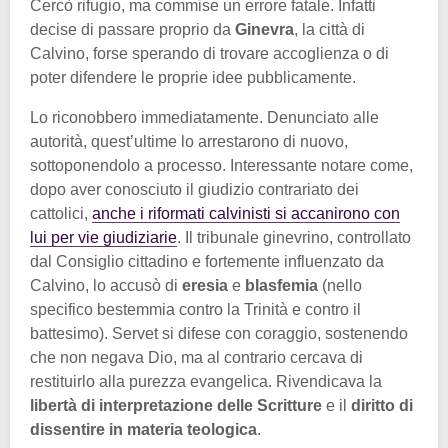
Cercò rifugio, ma commise un errore fatale. Infatti
decise di passare proprio da
Ginevra
, la città di
Calvino, forse sperando di trovare accoglienza o di
poter difendere le proprie idee pubblicamente.
Lo riconobbero immediatamente. Denunciato alle
autorità, quest’ultime lo arrestarono di nuovo,
sottoponendolo a processo. Interessante notare come,
dopo aver conosciuto il giudizio contrariato dei
cattolici,
anche i riformati calvinisti si accanirono con
lui per vie giudiziarie
. Il tribunale ginevrino, controllato
dal Consiglio cittadino e fortemente influenzato da
Calvino, lo accusò di
eresia
e
blasfemia
(nello
specifico bestemmia contro la Trinità e contro il
battesimo). Servet si difese con coraggio, sostenendo
che non negava Dio, ma al contrario cercava di
restituirlo alla purezza evangelica. Rivendicava la
libertà di interpretazione delle Scritture
e il
diritto di
dissentire in materia teologica
.