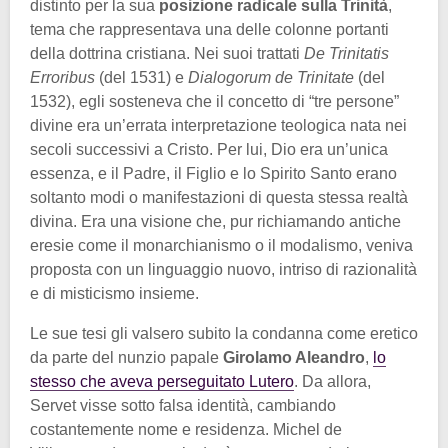
distinto per la sua
posizione radicale sulla Trinità
,
tema che rappresentava una delle colonne portanti
della dottrina cristiana. Nei suoi trattati
De Trinitatis
Erroribus
(del 1531) e
Dialogorum de Trinitate
(del
1532), egli sosteneva che il concetto di “tre persone”
divine era un’errata interpretazione teologica nata nei
secoli successivi a Cristo. Per lui, Dio era un’unica
essenza, e il Padre, il Figlio e lo Spirito Santo erano
soltanto modi o manifestazioni di questa stessa realtà
divina. Era una visione che, pur richiamando antiche
eresie come il monarchianismo o il modalismo, veniva
proposta con un linguaggio nuovo, intriso di razionalità
e di misticismo insieme.
Le sue tesi gli valsero subito la condanna come eretico
da parte del nunzio papale
Girolamo Aleandro
,
lo
stesso che aveva perseguitato Lutero
. Da allora,
Servet visse sotto falsa identità, cambiando
costantemente nome e residenza. Michel de