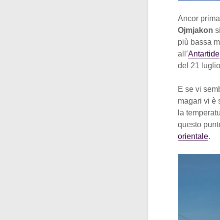
Ancor prima
Ojmjakon
s
più bassa ma
all’
Antartide
del 21 lugli
E se vi sem
magari vi è 
la temperat
questo punt
orientale
.