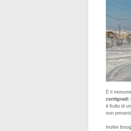
È il monumen
centigradi
;
è frutto di 
non present
Inoltre biso