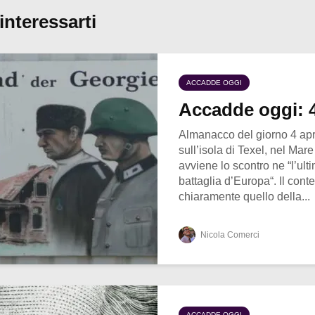
interessarti
ACCADDE OGGI
Accadde oggi: 4
Almanacco del giorno 4 apr
sull’isola di Texel, nel Mar
avviene lo scontro ne “l’ul
battaglia d’Europa“. Il cont
chiaramente quello della...
Nicola Comerci
ACCADDE OGGI