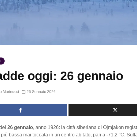
I
dde oggi: 26 gennaio
o Marinucci
26 Gennaio 2026
del
26 gennaio
, anno 1926: la città siberiana di Ojmjakon regist
più bassa mai toccata in un centro abitato, pari a -71,2 °C. Sull