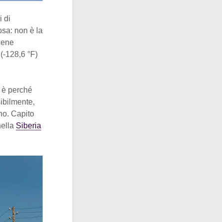
 di
osa: non è la
tiene
(-128,6 °F)
 è perché
sibilmente,
no. Capito
nella
Siberia