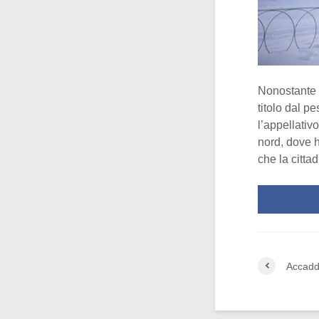
Nonostante l
titolo dal pe
l’appellativ
nord, dove h
che la citta
Accadd