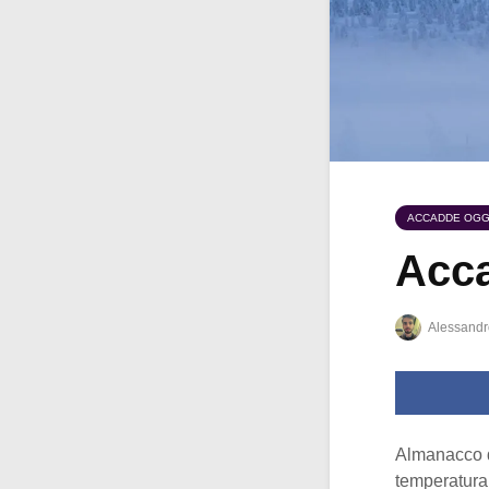
ACCADDE OGG
Acca
Alessandr
Almanacco 
temperatura 