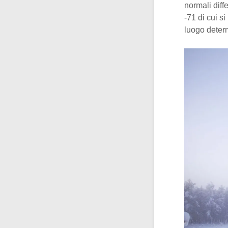
normali diff
-71 di cui s
luogo deter