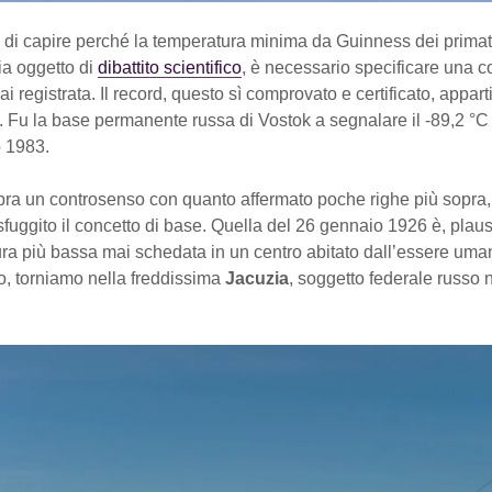
 di capire perché la temperatura minima da Guinness dei primati
ia oggetto di
dibattito scientifico
, è necessario specificare una c
i registrata. Il record, questo sì comprovato e certificato, appar
. Fu la base permanente russa di Vostok a segnalare il -89,2 °C 
o 1983.
bra un controsenso con quanto affermato poche righe più sopra,
sfuggito il concetto di base. Quella del 26 gennaio 1926 è, plau
ura più bassa mai schedata in un centro abitato dall’essere uma
o, torniamo nella freddissima
Jacuzia
, soggetto federale russo 