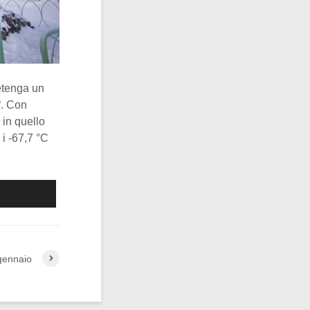
detenga un
“. Con
 in quello
 i -67,7 °C
gennaio