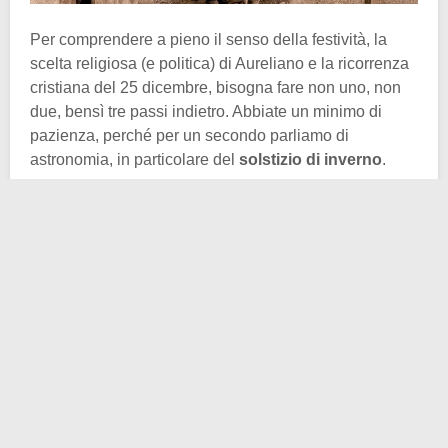
Per comprendere a pieno il senso della festività, la
scelta religiosa (e politica) di Aureliano e la ricorrenza
cristiana del 25 dicembre, bisogna fare non uno, non
due, bensì tre passi indietro. Abbiate un minimo di
pazienza, perché per un secondo parliamo di
astronomia, in particolare del
solstizio di inverno
.
Nel calendario giuliano il momento in cui il sole “si
ferma” cadeva il 25 dicembre, giorno in cui l’astro,
dopo aver raggiunto la sua debolezza massima,
ricominciava ad avanzare nel cielo. Era la rinascita
ciclica della luce dalle tenebre, una metafora cosmica
potentissima che i popoli d’Europa, del Vicino Oriente
e del Mediterraneo celebravano da millenni. In questo
quadro culturale, il 25 dicembre diventò facilmente la
data simbolica della “
rinascita del Sole
”.