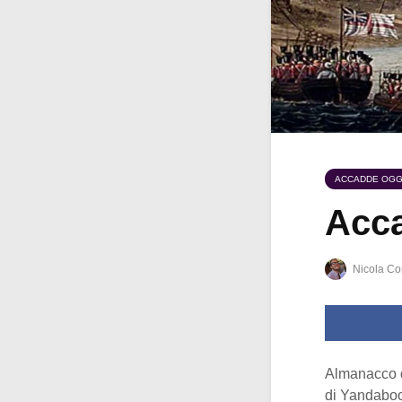
ACCADDE OGG
Acca
Nicola Co
Almanacco 
di Yandaboo