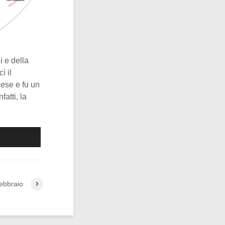
i e della
ì il
ese e fu un
atti, la
ebbraio