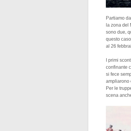
Partiamo d
la zona del 
sono due, qu
questo caso
al 26 febbr
I primi scon
confinante 
si fece semp
ampliarono e
Per le trup
scena anche