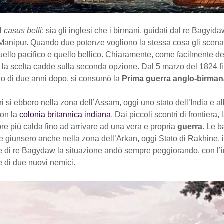
al
casus belli
: sia gli inglesi che i birmani, guidati dal re Bagyid
Manipur. Quando due potenze vogliono la stessa cosa gli scenar
ello pacifico e quello bellico. Chiaramente, come facilmente de
 la scelta cadde sulla seconda opzione. Dal 5 marzo del 1824 f
aio di due anni dopo, si consumò la
Prima guerra anglo-birman
tri si ebbero nella zona dell’Assam, oggi uno stato dell’India e a
con la
colonia britannica indiana
. Dai piccoli scontri di frontiera,
re più calda fino ad arrivare ad una vera e propria
guerra
. Le b
 giunsero anche nella zona dell’Arkan, oggi Stato di Rakhine, 
pe di re Bagydaw la situazione andò sempre peggiorando, con l’i
 di due nuovi nemici.