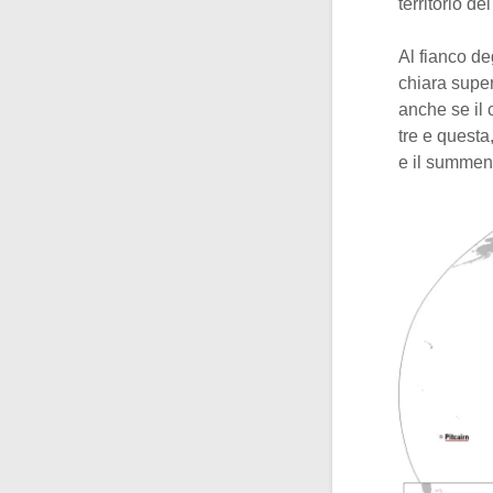
territorio d
Al fianco de
chiara super
anche se il 
tre e questa,
e il summe