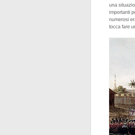
una situazio
importanti p
numerosi era
tocca fare u