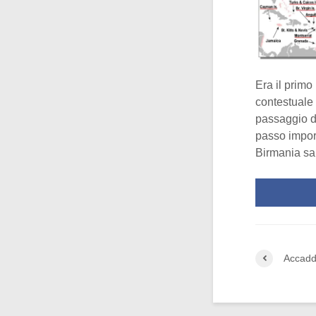
Era il primo
contestuale a
passaggio d
passo import
Birmania s
Accadd