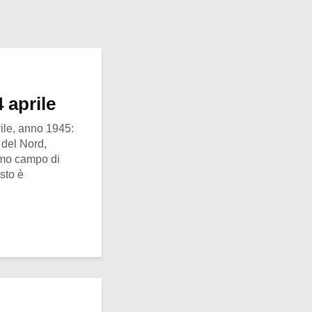
 aprile
ile, anno 1945:
e del Nord,
timo campo di
esto è