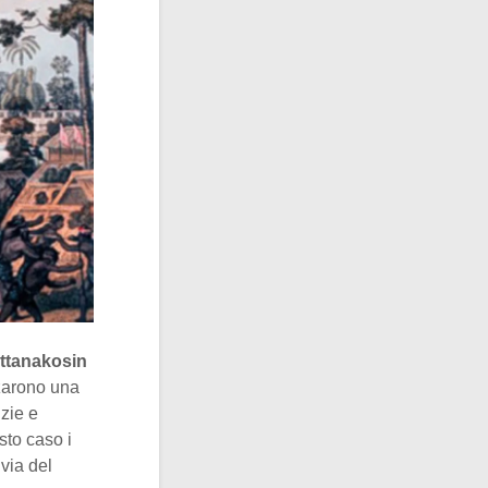
ttanakosin
zzarono una
izie e
sto caso i
via del