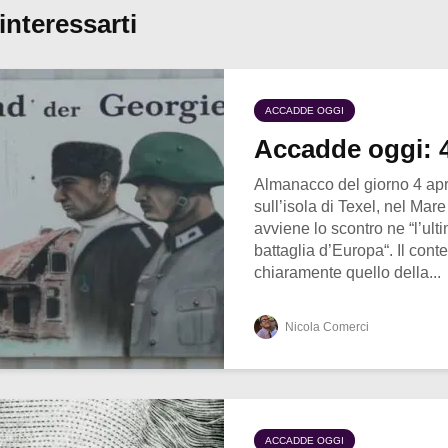
interessarti
ACCADDE OGGI
Accadde oggi: 4
Almanacco del giorno 4 apr
sull’isola di Texel, nel Mar
avviene lo scontro ne “l’ul
battaglia d’Europa“. Il cont
chiaramente quello della...
Nicola Comerci
ACCADDE OGGI