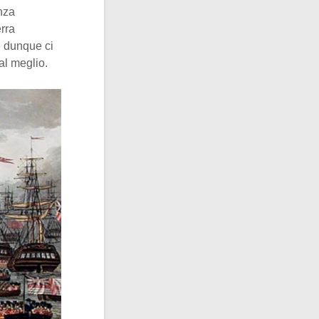
nza
erra
e dunque ci
al meglio.