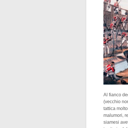
Al fianco de
(vecchio nom
tattica molt
malumori, re
siamesi avev