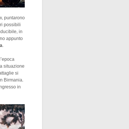
aw, puntarono
i possibili
ducibile, in
ino appunto
a
.
ll’epoca
 la situazione
attaglie si
in Birmania.
ngresso in