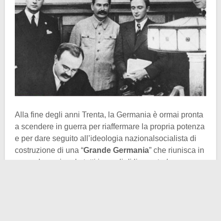
Alla fine degli anni Trenta, la Germania è ormai pronta
a scendere in guerra per riaffermare la propria potenza
e per dare seguito all’ideologia nazionalsocialista di
costruzione di una “
Grande Germania
” che riunisca in
una sola nazionale tutti i popoli di lingua tedesca.
Berlino coltiva desideri di conquista soprattutto nei
confronti della vicina Europa Orientale, ricca di risorse
naturali e umane. Tuttavia, l’alto comando tedesco
vuole evitare un conflitto su più fronti, conscio del fatto