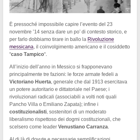
È pressoché impossibile capire l’evento del 23
novembre ’14 senza dare un po’ di contesto storico, e
per farlo dobbiamo tirare in ballo la
Rivoluzione
messicana
, il coinvolgimento americano e il cosiddetto
“
caso Tampico
“.
All’inizio dell’anno in Messico si frapponevano
principalmente tre fazioni: le forze armate fedeli a
Victoriano Huerta
, generale che dal 1913 esercitava
un potere autoritario e dittatoriale nel Paese; i
rivoluzionari radicali (associabili a volti noti quali
Pancho Villa o Emiliano Zapata); infine i
costituzionalisti
, sostenitori di un moderato
liberalismo rispettoso dei dogmi costituzionali, che
scelsero come leader
Venustiano Carranza
.
Al di là di dovute e necessarie semplificazioni,