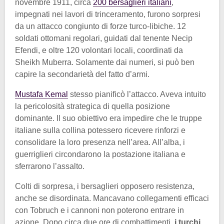
novembre 1911, circa
200 bersaglieri italiani
,
impegnati nei lavori di trinceramento, furono sorpresi
da un attacco congiunto di forze turco-libiche. 12
soldati ottomani regolari, guidati dal tenente Necip
Efendi, e oltre 120 volontari locali, coordinati da
Sheikh Muberra. Solamente dai numeri, si può ben
capire la secondarietà del fatto d’armi.
Mustafa Kemal
stesso pianificò l’attacco. Aveva intuito
la pericolosità strategica di quella posizione
dominante. Il suo obiettivo era impedire che le truppe
italiane sulla collina potessero ricevere rinforzi e
consolidare la loro presenza nell’area. All’alba, i
guerriglieri circondarono la postazione italiana e
sferrarono l’assalto.
Colti di sorpresa, i bersaglieri opposero resistenza,
anche se disordinata. Mancavano collegamenti efficaci
con Tobruch e i cannoni non poterono entrare in
azione. Dopo circa due ore di combattimenti,
i turchi