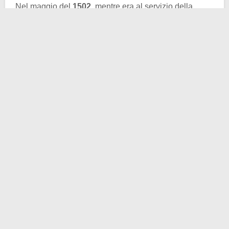
Nel maggio del
1502
, mentre era al servizio della
corona lusitana, João si imbatté nell’isoletta in
questione, dopo aver doppiato il Capo di Buona
speranza. Nella spedizione, insieme a lui c’era niente
di meno che
Amerigo Vespucci
, divenendo anch’esso
scopritore di quella terra disabitata.