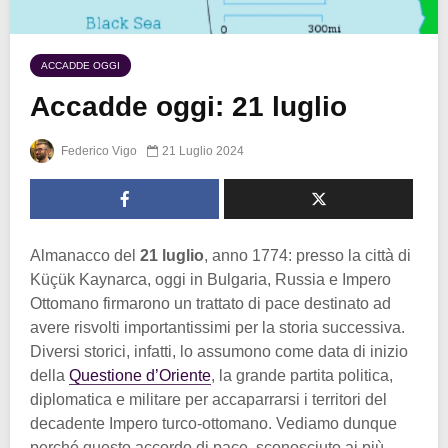
ACCADDE OGGI
Accadde oggi: 21 luglio
Federico Vigo
21 Luglio 2024
Almanacco del
21 luglio
, anno 1774: presso la città di
Küçük Kaynarca, oggi in Bulgaria, Russia e Impero
Ottomano firmarono un trattato di pace destinato ad
avere risvolti importantissimi per la storia successiva.
Diversi storici, infatti, lo assumono come data di inizio
della
Questione d’Oriente
, la grande partita politica,
diplomatica e militare per accaparrarsi i territori del
decadente Impero turco-ottomano. Vediamo dunque
perché questo accordo di pace, sconosciuto ai più,