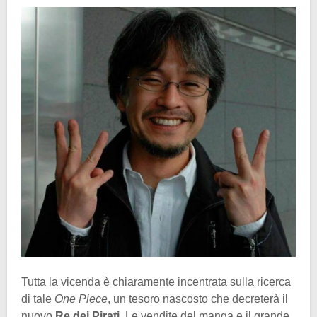
Tutta la vicenda è chiaramente incentrata sulla ricerca
di tale
One Piece
, un tesoro nascosto che decreterà il
nuovo
Re dei Pirati
. Le vendite del manga e il grande