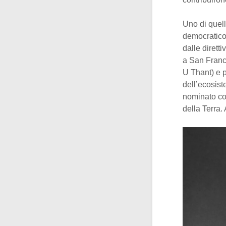
Uno di quell
democratic
dalle diret
a San Franci
U Thant) e p
dell’ecosist
nominato coo
della Terra. 