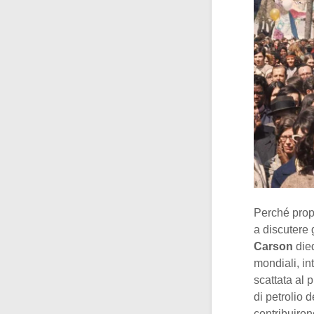
Perché propr
a discutere 
Carson
died
mondiali, in
scattata al 
di petrolio 
contribuiron