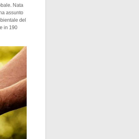
obale. Nata
 ha assunto
bientale del
e in 190