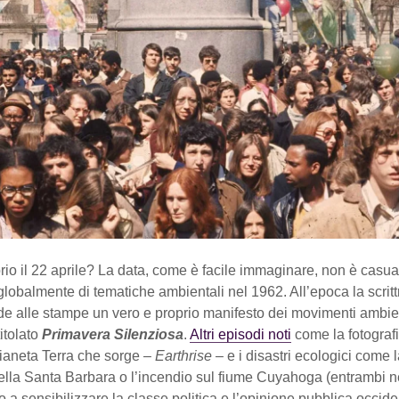
io il 22 aprile? La data, come è facile immaginare, non è casual
globalmente di tematiche ambientali nel 1962. All’epoca la scrit
e alle stampe un vero e proprio manifesto dei movimenti ambien
titolato
Primavera Silenziosa
.
Altri episodi noti
come la fotogra
pianeta Terra che sorge –
Earthrise
– e i disastri ecologici come l
della Santa Barbara o l’incendio sul fiume Cuyahoga (entrambi n
o a sensibilizzare la classe politica e l’opinione pubblica occide