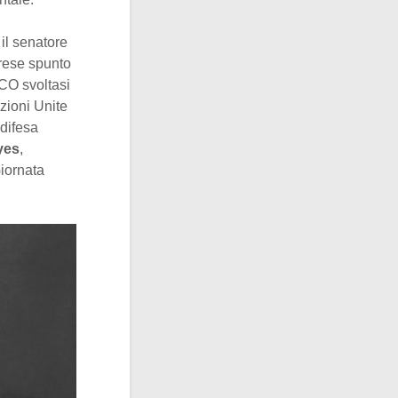
 il senatore
prese spunto
CO svoltasi
zioni Unite
 difesa
yes
,
Giornata