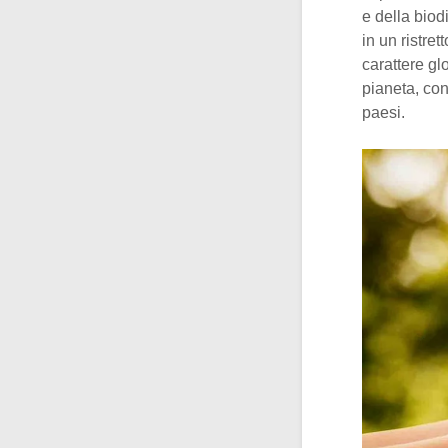
e della biod
in un ristre
carattere g
pianeta, con
paesi.