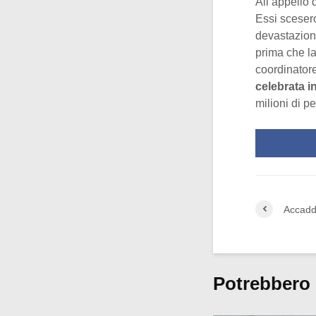
All’appello 
Essi scesero
devastazione
prima che l
coordinatore
celebrata i
milioni di p
Accadde
Potrebbero 