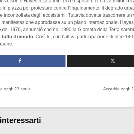
di Nelson e Hayes il 22 aprile 1970 risposero circa 22 milioni di
 in piazza per protestare contro l’inquinamento, il degrado urba
 incontrollata degli ecosistemi. Tuttavia dovette trascorrere un
a manifestazione approdasse su un piano internazionale. Hayes,
 del 1970, annunciò che nel 1990 la Giornata della Terra sareb
n tutto il mondo
. Così fu, con l’attiva partecipazione di oltre 14
ersone.
 oggi: 23 aprile
Accadde oggi: 2
interessarti