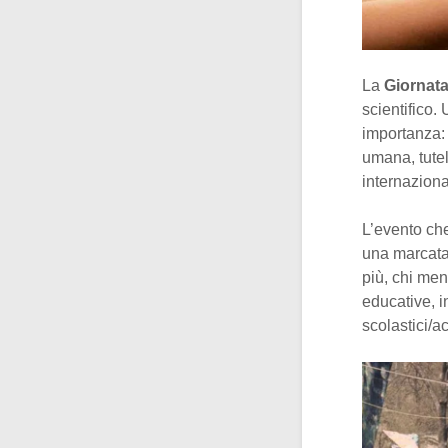
La
Giornata
scientifico.
importanza: 
umana, tutel
internaziona
L’evento ch
una marcata 
più, chi men
educative, in
scolastici/a