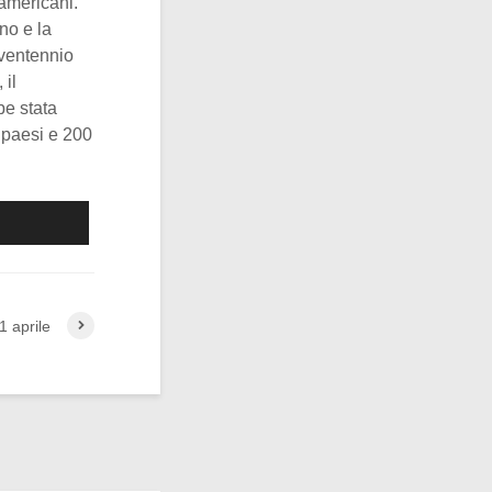
 americani.
no e la
 ventennio
 il
be stata
0 paesi e 200
1 aprile