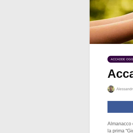
ACCADDE OGG
Acca
Alessandr
Almanacco 
la prima “Gi