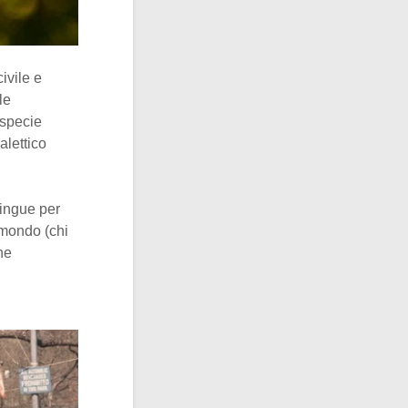
ivile e
le
 specie
alettico
tingue per
l mondo (chi
ne