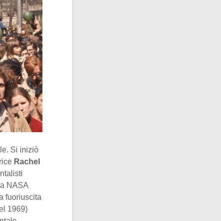
e. Si iniziò
trice
Rachel
talisti
fia NASA
a fuoriuscita
el 1969)
ntale.