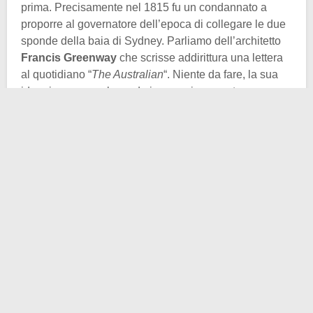
prima. Precisamente nel 1815 fu un condannato a
proporre al governatore dell’epoca di collegare le due
sponde della baia di Sydney. Parliamo dell’architetto
Francis Greenway
che scrisse addirittura una lettera
al quotidiano “
The Australian
“. Niente da fare, la sua
idea rimaneva nel mondo iperuranico, non trovava
applicazione alcuna. Come lui, molti altri nel corso del
XIX secolo proposero qualcosa di simile. Risultato?
Uguale al precedente.
Arriviamo dunque al nuovo secolo: era il 1900 esatto
quando il governo Lyne indisse un concorso
internazionale per la creazione del ponte. In aggiunta
fu commissionata anche una nuova stazione centrale,
per non farsi mancare davvero nulla. L’ingegnere
Norman Selfe
vinse il concorso con la sua idea di un
ponte a sbalzo
ma la dea bendata non liberò il suo
sguardo per sorridergli.