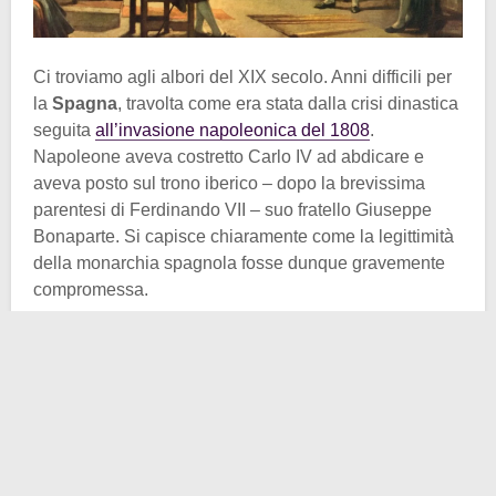
Ci troviamo agli albori del XIX secolo. Anni difficili per
la
Spagna
, travolta come era stata dalla crisi dinastica
seguita
all’invasione napoleonica del 1808
.
Napoleone aveva costretto Carlo IV ad abdicare e
aveva posto sul trono iberico – dopo la brevissima
parentesi di Ferdinando VII – suo fratello Giuseppe
Bonaparte. Si capisce chiaramente come la legittimità
della monarchia spagnola fosse dunque gravemente
compromessa.
La Spagna tuttavia era un impero, e come in tutti gli
imperi traballanti, le sue province più remote iniziarono
a mormorare. In molte colonie americane si diffuse
l’idea che, in assenza di un sovrano legittimo, i territori
potessero autogovernarsi mediante
juntas
(giunte
governative), nominalmente
fedeli al deposto
Ferdinando VII di Borbone
, ma in realtà spesso