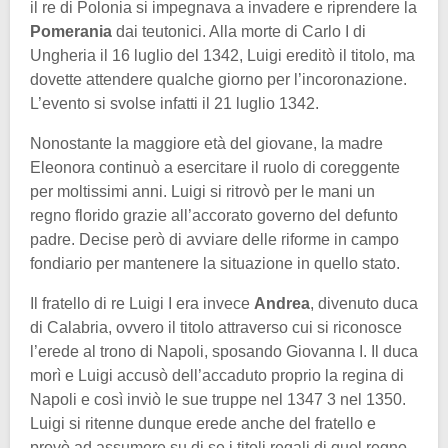
il re di Polonia si impegnava a invadere e riprendere la
Pomerania
dai teutonici. Alla morte di Carlo I di
Ungheria il 16 luglio del 1342, Luigi ereditò il titolo, ma
dovette attendere qualche giorno per l’incoronazione.
L’evento si svolse infatti il 21 luglio 1342.
Nonostante la maggiore età del giovane, la madre
Eleonora continuò a esercitare il ruolo di coreggente
per moltissimi anni. Luigi si ritrovò per le mani un
regno florido grazie all’accorato governo del defunto
padre. Decise però di avviare delle riforme in campo
fondiario per mantenere la situazione in quello stato.
Il fratello di re Luigi I era invece
Andrea
, divenuto duca
di Calabria, ovvero il titolo attraverso cui si riconosce
l’erede al trono di Napoli, sposando Giovanna I. Il duca
morì e Luigi accusò dell’accaduto proprio la regina di
Napoli e così inviò le sue truppe nel 1347 3 nel 1350.
Luigi si ritenne dunque erede anche del fratello e
provò ad assumere su di se i titoli regali di quel regno.