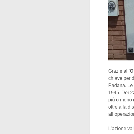
Grazie all’
O
chiave per d
Padana. Le a
1945. Dei 22
più o meno g
oltre alla d
all’operazio
L’azione val