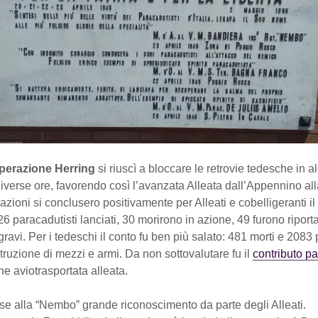
perazione Herring
si riuscì a bloccare le retrovie tedesche in 
iverse ore, favorendo così l’avanzata Alleata dall’Appennino al
zioni si conclusero positivamente per Alleati e cobelligeranti il
6 paracadutisti lanciati, 30 morirono in azione, 49 furono riporta
ravi. Per i tedeschi il conto fu ben più salato: 481 morti e 2083 p
istruzione di mezzi e armi. Da non sottovalutare fu il
contributo pa
ne aviotrasportata alleata.
se alla “Nembo” grande riconoscimento da parte degli Alleati.