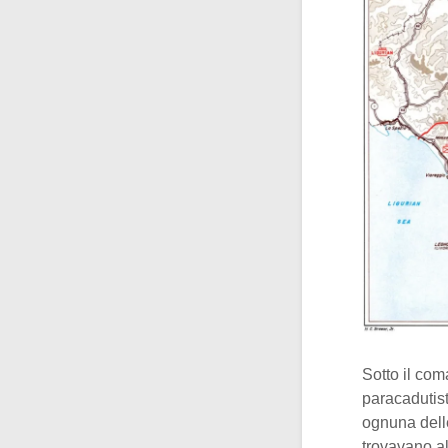
Sotto il co
paracadutist
ognuna dell
trovavano al