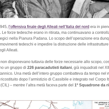
1945,
l’offensiva finale degli Alleati nell’Italia del nord
era in pien
 Le forze tedesche erano in ritirata, ma continuavano a controll
ategici nella Pianura Padana. Lo scopo dell’operazione era dunq
 movimenti tedeschi e impedire la distruzione delle infrastruttur
egli Alleati.
 non disponevano tuttavia delle forze necessarie allo scopo, cos
no un gruppo di
226 paracadutisti italiani
, già inquadrati nel XI
itannico. Una metà dell’intero gruppo combatteva da tempo nel
ricostituito dopo l’armistizio di Cassibile e integrato nel Corpo I
(CIL) – mentre l’altra metà faceva parte del
1º Squadrone da r