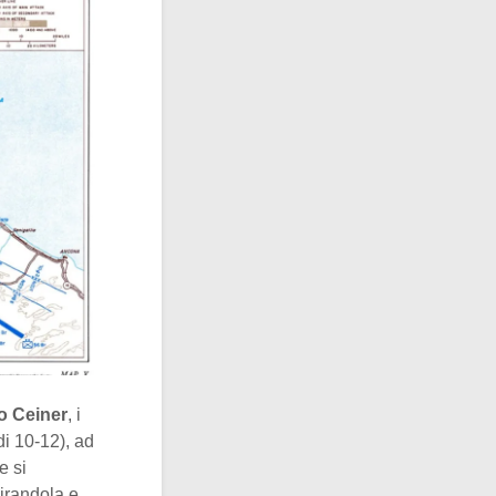
o Ceiner
, i
di 10-12), ad
e si
Mirandola e