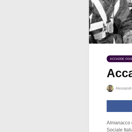
ACCADDE OGG
Acca
Alessandr
Almanacco 
Sociale Ital