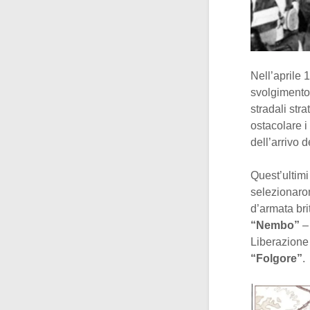
Nell’aprile 
svolgimento.
stradali str
ostacolare i
dell’arrivo d
Quest’ultimi
selezionaro
d’armata br
“Nembo”
– 
Liberazione 
“Folgore”
.