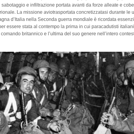
 sabotaggio e infiltrazione portata avanti da forze alleate e cobel
ntrionale. La missione aviotrasportata concretizzatasi durante le u
gna d’Italia nella Seconda guerra mondiale è ricordata essenz
per essere stata al contempo la prima in cui paracadutisti italia
il comando britannico e l’ultima del suo genere nell’intero contes