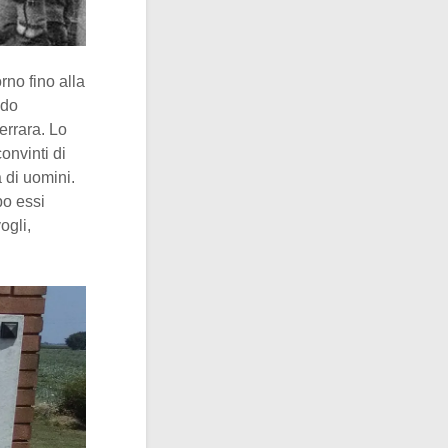
rno fino alla
ndo
errara. Lo
onvinti di
 di uomini.
po essi
ogli,