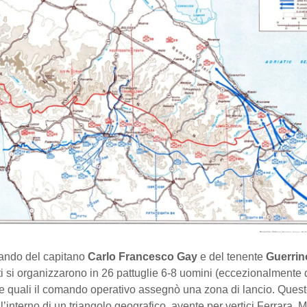
mando del capitano
Carlo Francesco Gay
e del tenente
Guerrin
i si organizzarono in 26 pattuglie 6-8 uomini (eccezionalmente 
e quali il comando operativo assegnò una zona di lancio. Quest
l’interno di un triangolo geografico, avente per vertici Ferrara, 