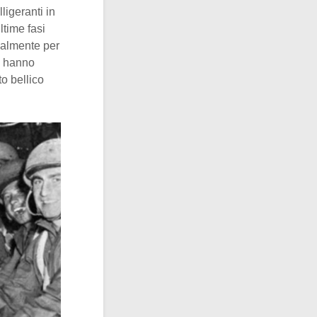
ligeranti in
ltime fasi
ialmente per
ni hanno
to bellico