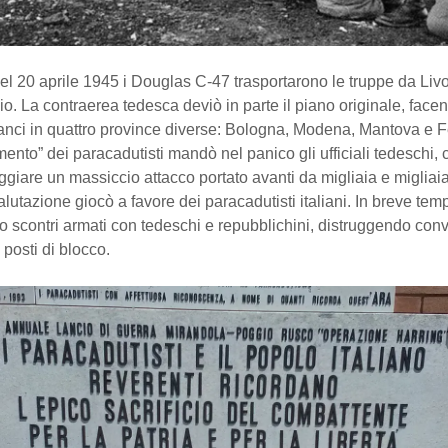
el 20 aprile 1945 i Douglas C-47 trasportarono le truppe da Livo
io. La contraerea tedesca deviò in parte il piano originale, face
 lanci in quattro province diverse: Bologna, Modena, Mantova e F
ento” dei paracadutisti mandò nel panico gli ufficiali tedeschi, c
ggiare un massiccio attacco portato avanti da migliaia e migliaia
valutazione giocò a favore dei paracadutisti italiani. In breve tem
 scontri armati con tedeschi e repubblichini, distruggendo conv
posti di blocco.