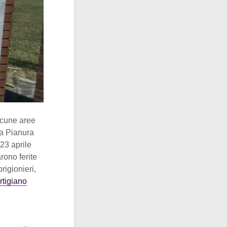
alcune aree
la Pianura
 23 aprile
rono ferite
rigionieri,
rtigiano