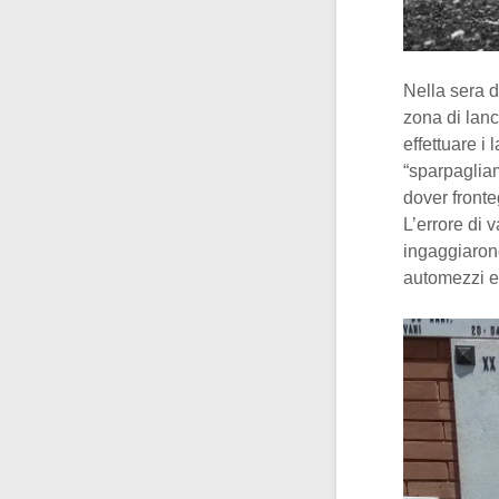
Nella sera d
zona di lanc
effettuare i
“sparpagliam
dover fronte
L’errore di 
ingaggiarono
automezzi e 