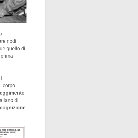
o
are nodi
ue quello di
e prima
ì
II corpo
reggimento
taliano di
icognizione