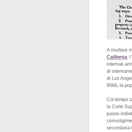
A risultare 
California
, 
internati ar
di intername
di Los Ange
9066, la po
Col tempo la
la Corte Sup
passo indiet
coinvolgimen
secondaria i