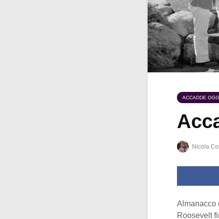
ACCADDE OGG
Acca
Nicola Co
Almanacco 
Roosevelt fi