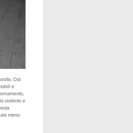
volto. Dai
obili e
nternamento,
ù violento e
uesta
inale meno