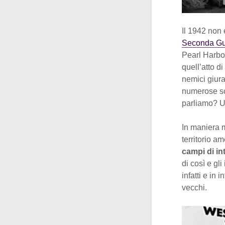
Il 1942 non 
Seconda Gu
Pearl Harbou
quell’atto d
nemici giura
numerose so
parliamo? Un
In maniera m
territorio a
campi di i
di così e gl
infatti e in
vecchi.