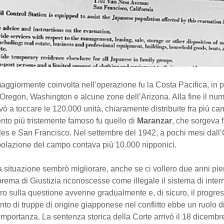
maggiormente coinvolta nell’operazione fu la Costa Pacifica, in p
l’Oregon, Washington e alcune zone dell’Arizona. Alla fine il nu
rivò a toccare le 120.000 unità, chiaramente distribuite fra più ca
nto più tristemente famoso fu quello di
Maranzar
, che sorgeva f
les e San Francisco. Nel settembre del 1942, a pochi mesi dall
polazione del campo contava più 10.000 nipponici.
 situazione sembrò migliorare, anche se ci vollero due anni pie
rema di Giustizia riconoscesse come illegale il sistema di inter
ro sulla questione avvenne gradualmente e, di sicuro, il progre
to di truppe di origine giapponese nel conflitto ebbe un ruolo d
mportanza. La sentenza storica della Corte arrivò il 18 dicembre