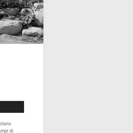
Delano
ampi di