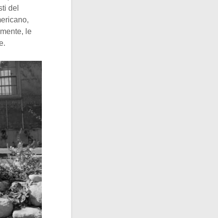
ti del
mericano,
amente, le
e.