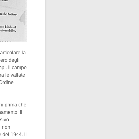
articolare la
mero degli
mpi. Il campo
ra le vallate
’Ordine
ni prima che
namento. Il
ssivo
i non
 del 1944. Il