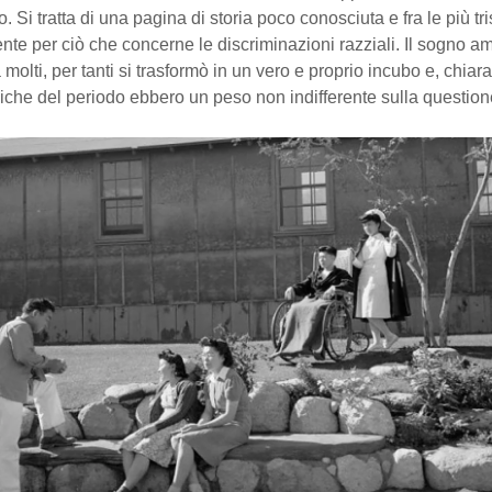
 Si tratta di una pagina di storia poco conosciuta e fra le più tris
nte per ciò che concerne le discriminazioni razziali. Il sogno a
 molti, per tanti si trasformò in un vero e proprio incubo e, chiar
iche del periodo ebbero un peso non indifferente sulla question