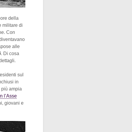
uore della
 militare di
ne. Con
, diventavano
spose alle
6
. Di cosa
ettagli.
residenti sul
chiusi in
to più ampia
n l’Asse
i, giovani e