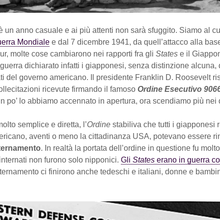
è un anno casuale e ai più attenti non sarà sfuggito. Siamo al c
erra Mondiale
e dal 7 dicembre 1941, da quell’attacco alla base
r, molte cose cambiarono nei rapporti fra gli
States
e il Giappo
i guerra dichiarato infatti i giapponesi, senza distinzione alcuna
ti del governo americano. Il presidente Franklin D. Roosevelt ri
llecitazioni ricevute firmando il famoso
Ordine Esecutivo 906
 po’ lo abbiamo accennato in apertura, ora scendiamo più nei d
olto semplice e diretta, l’
Ordine
stabiliva che tutti i giapponesi 
mericano, aventi o meno la cittadinanza USA, potevano essere rin
nternamento
. In realtà la portata dell’ordine in questione fu mol
i internati non furono solo nipponici.
Gli
States
erano in guerra co
 internamento ci finirono anche tedeschi e italiani, donne e bambin