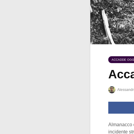
ACCADDE OGG
Acca
Alessandr
Almanacco 
incidente st