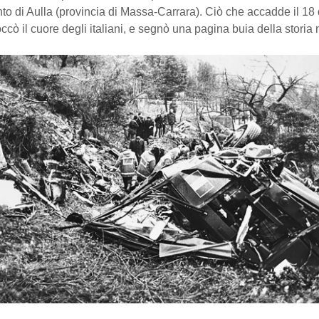
o di Aulla (provincia di Massa-Carrara). Ciò che accadde il 18
ccò il cuore degli italiani, e segnò una pagina buia della storia 