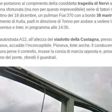
che portarono al compimento della cosiddetta
tragedia di Nervi
a
na sfortunata (ma non per questo imprevedibile) serie di fattori n
ttino del 18 dicembre, un pullman Fiat 370 con a bordo
38 marin
mento di Aulla, partì in direzione di Torino per andare a vedere 
ventus e Inter, in programma alle 14:30.
autostrada A12, all’altezza del
viadotto della Castagna
, presso
ova, accadde l’inconcepibile. Pioveva, forte anche. Il conducen
tura perse il controllo, invase la corsia di marcia opposta e, pr
rno del ponte, sfondò il guardrail.