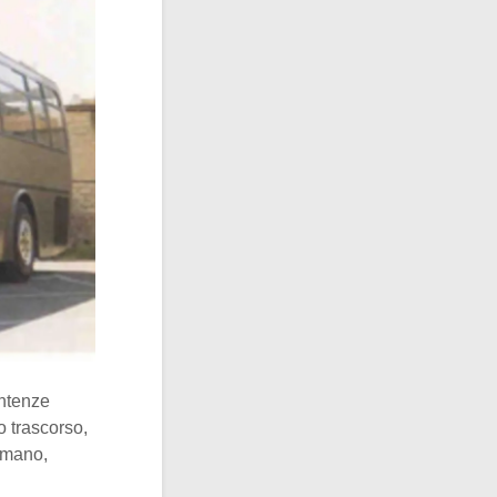
entenze
o trascorso,
 mano,