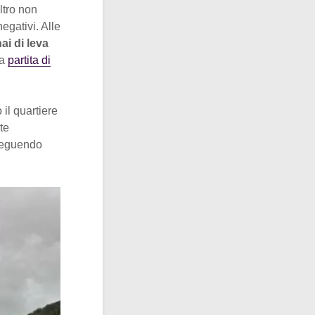
ltro non
egativi. Alle
ai di leva
la
partita di
 il quartiere
te
oseguendo