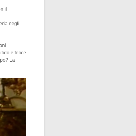
n il
ria negli
ioni
itido e felice
mpo? La