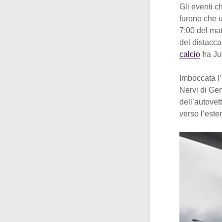
Gli eventi 
furono che u
7:00 del ma
del distacca
calcio
fra Ju
Imboccata l’
Nervi di Gen
dell’autovet
verso l’este