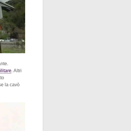
ante.
litare
. Altri
ato
se la cavò