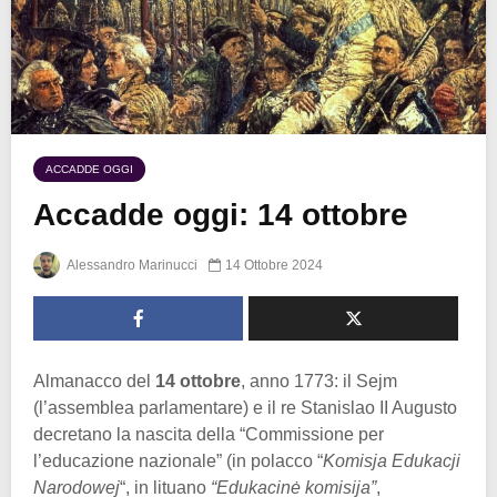
ACCADDE OGGI
Accadde oggi: 14 ottobre
Alessandro Marinucci
14 Ottobre 2024
Almanacco del
14 ottobre
, anno 1773: il Sejm
(l’assemblea parlamentare) e il re Stanislao II Augusto
decretano la nascita della “Commissione per
l’educazione nazionale” (in polacco “
Komisja Edukacji
Narodowej
“, in lituano
“Edukacinė komisija”
,