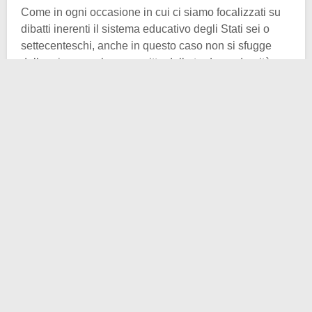
Come in ogni occasione in cui ci siamo focalizzati su
dibatti inerenti il sistema educativo degli Stati sei o
settecenteschi, anche in questo caso non si sfugge
dalla prima regola non scritta della tarda modernità:
l’intero complesso delle istituzioni dedite
all’educazione era in mano ai
gesuiti
, in Polonia-
Lituania così come in quasi tutta Europa (
il Portogallo
pombalino è un altro esempio di cui abbiamo discusso
in passato
).
La Compagnia di Gesù garantiva anche un’istruzione
di alto livello ai facoltosi aristocratici della
confederazione, ma in cambio esigeva il più severo
mantenimento dello status quo; in poche parole il
conservatorismo, osteggiato dai
lumi più affermati del
XVIII secolo
, regnava sovrano. Ad un fatto puramente
fazioso, se ne aggiunga uno più concreto: Papa
Clemente XIV il 21 luglio del 1773 promulgò una
lettera apostolica, intitolata
Dominus ac Redemptor
,