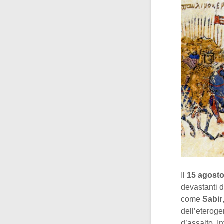
Il
15 agosto
devastanti 
come
Sabir
dell’eterog
d’assalto. I