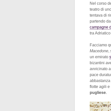
Nel corso de
teatro di uno
tentava di ri
partendo dal
campagne di
tra Adriatico
Facciamo qu
Macedone
,
un emirato
s
bizantini av
avvicinato a
pace duratur
abbastanza i
flotte agili
pugliese
.