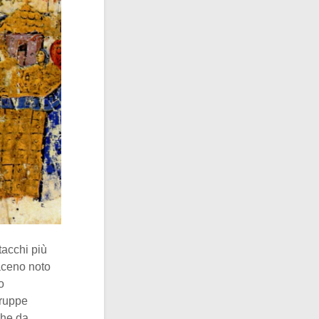
tacchi più
aceno noto
o
truppe
che da