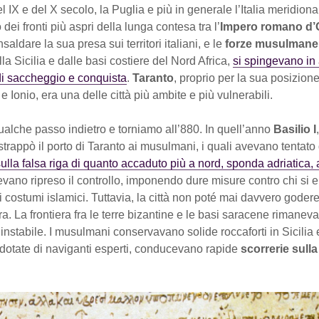
l IX e del X secolo, la Puglia e più in generale l’Italia meridion
 dei fronti più aspri della lunga contesa tra l’
Impero romano d’
nsaldare la sua presa sui territori italiani, e le
forze musulmane
la Sicilia e dalle basi costiere del Nord Africa,
si spingevano in
 saccheggio e conquista
.
Taranto
, proprio per la sua posizione
 e Ionio, era una delle città più ambite e più vulnerabili.
alche passo indietro e torniamo all’880. In quell’anno
Basilio I
 strappò il porto di Taranto ai musulmani, i quali avevano tentato 
ulla falsa riga di quanto accaduto più a nord, sponda adriatica, 
evano ripreso il controllo, imponendo dure misure contro chi si e
i costumi islamici. Tuttavia, la città non poté mai davvero goder
a. La frontiera fra le terre bizantine e le basi saracene rimaneva
nstabile. I musulmani conservavano solide roccaforti in Sicilia 
 e dotate di naviganti esperti, conducevano rapide
scorrerie sulla