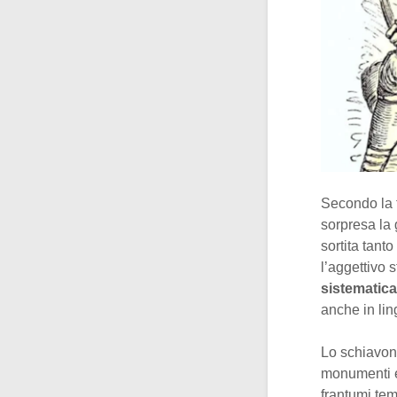
Secondo la t
sorpresa la 
sortita tant
l’aggettivo 
sistematica
anche in lin
Lo schiavone
monumenti e 
frantumi tem