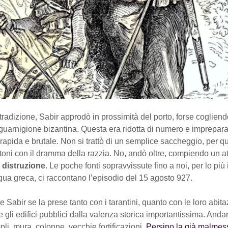
radizione, Sabir approdò in prossimità del porto, forse cogliend
guarnigione bizantina. Questa era ridotta di numero e imprepar
o rapida e brutale. Non si trattò di un semplice saccheggio, per q
stoni con il dramma della razzia. No, andò oltre, compiendo un at
 distruzione
. Le poche fonti sopravvissute fino a noi, per lo più 
gua greca, ci raccontano l’episodio del 15 agosto 927.
 Sabir se la prese tanto con i tarantini, quanto con le loro abitaz
gli edifici pubblici dalla valenza storica importantissima. Anda
pli, mura, colonne, vecchie fortificazioni.
Persino la già malmes