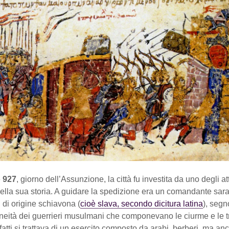
 927
, giorno dell’Assunzione, la città fu investita da uno degli at
della sua storia. A guidare la spedizione era un comandante sar
, di origine schiavona (
cioè slava, secondo dicitura latina
), segn
eneità dei guerrieri musulmani che componevano le ciurme e le 
nfatti si trattava di un esercito composto da arabi, berberi, ma an