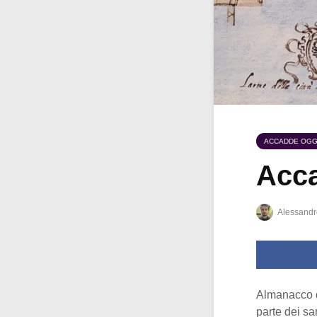
ACCADDE OGG
Acca
Alessandr
Almanacco 
parte dei sa