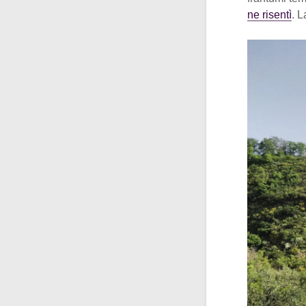
ne risentì
. L