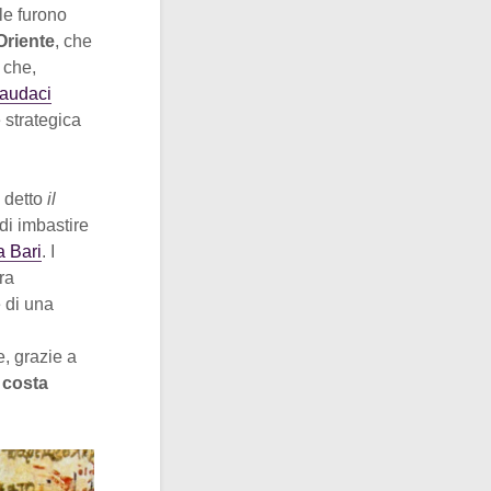
ale furono
Oriente
, che
che,
 audaci
 strategica
, detto
il
di imbastire
a Bari
. I
ra
e di una
e, grazie a
 costa