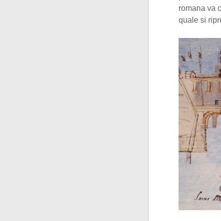
romana va co
quale si rip