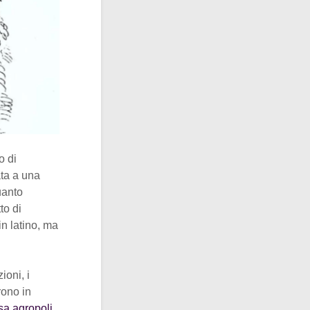
o di
ata a una
uanto
to di
in latino, ma
ioni, i
rono in
sa agropoli