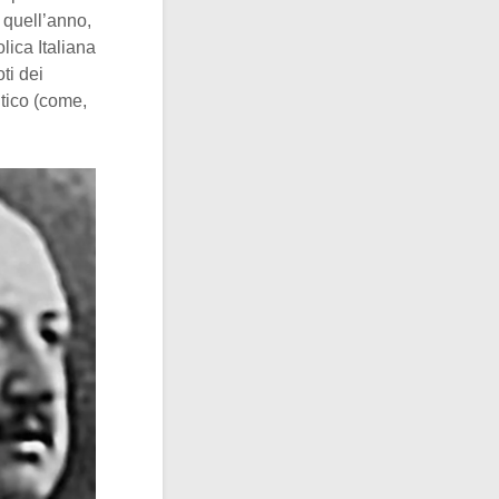
 quell’anno,
olica Italiana
ti dei
itico (come,