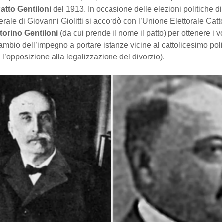
atto Gentiloni
del 1913. In occasione delle elezioni politiche di
berale di Giovanni Giolitti si accordò con l’Unione Elettorale Catt
torino Gentiloni
(da cui prende il nome il patto) per ottenere i vo
 cambio dell’impegno a portare istanze vicine al cattolicesimo pol
l’opposizione alla legalizzazione del divorzio).