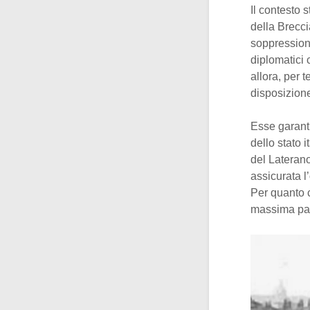
Il contesto 
della Brecci
soppressione
diplomatici c
allora, per 
disposizione
Esse garanti
dello stato i
del Laterano
assicurata l’
Per quanto c
massima pac