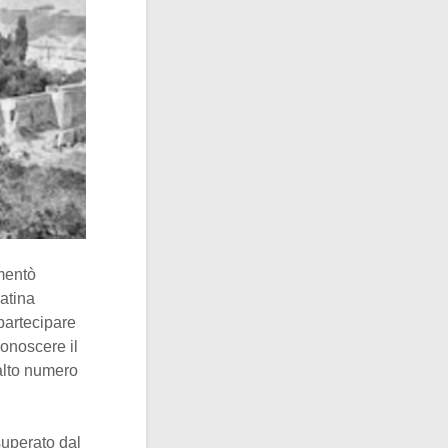
mentò
atina
 partecipare
conoscere il
alto numero
 superato dal