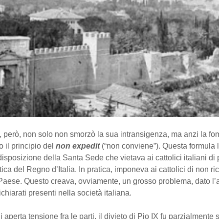
, però, non solo non smorzò la sua intransigenza, ma anzi la fo
il principio del
non expedit
(“non conviene”). Questa formula l
disposizione della Santa Sede che vietava ai cattolici italiani di
itica del Regno d’Italia. In pratica, imponeva ai cattolici di non ri
 Paese. Questo creava, ovviamente, un grosso problema, dato l’
dichiarati presenti nella società italiana.
 aperta tensione fra le parti, il divieto di Pio IX fu parzialmente