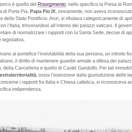
storico è quello del
Risorgimento
, nello specifico la Presa di Ro
a di Porta Pia.
Papa Pio IX
, ovviamente, non aveva riconosciuto
 dello Stato Pontificio. Anzi, si rifiutava categoricamente di apr
on l’Italia, trincerandosi all’interno dei palazzi vaticani. Il gover
tentare di normalizzare i rapporti con la Santa Sede, decise di ap
 legislativa.
vano al pontefice l’inviolabilità della sua persona, un introito fi
taliano, il diritto di mantenere guardie armate a difesa dei palazz
, della Cancelleria e quello di Castel Gandolfo. Per tali immobil
extraterritorialità
, ossia l’esenzione dalla giurisdizione delle leg
oncerne i rapporti fra Italia e Chiesa cattolica, si riconosceva a
ifica indipendenza.