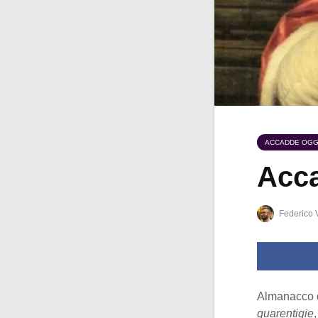
ACCADDE OGG
Acca
Federico 
Almanacco 
guarentigie