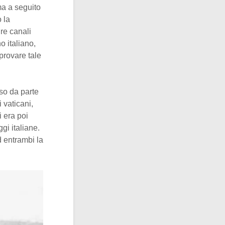
ma a seguito
 la
ire canali
no italiano,
provare tale
sso da parte
i vaticani,
i era poi
gi italiane.
d entrambi la