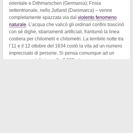
orientale e Dithmarschen (Germania); Frisia
settentrionale, nello Jutland (Danimarca) – venne
completamente spazzata via dal
violento fenomeno
naturale
. L’acqua che valicò gli ordinari confini trascinò
con sé dighe, sbarramenti artificiali, frantumò la linea
costiera per chilometri e chilometri. La terribile notte tra
l’11 e il 12 ottobre del 1634 costò la vita ad un numero
imprecisato di persone. Si pensa comunque ad un
numero non inferiore alle 8.000 vite e non superiore
alle 15.000.