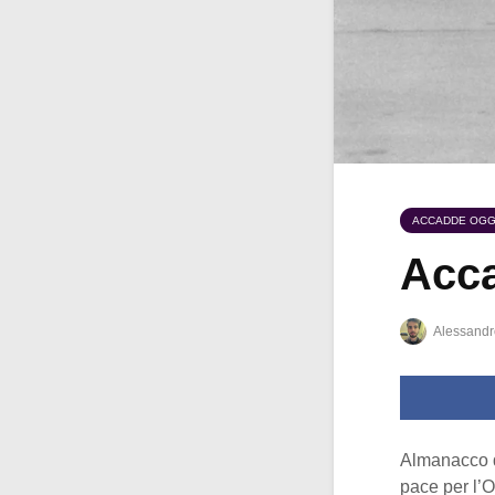
ACCADDE OGG
Acca
Alessandr
Almanacco d
pace per l’