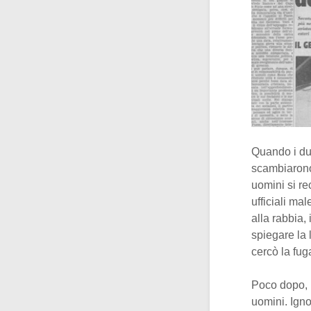
Quando i due
scambiarono 
uomini si r
ufficiali ma
alla rabbia, 
spiegare la 
cercò la fug
Poco dopo, 
uomini. Igno