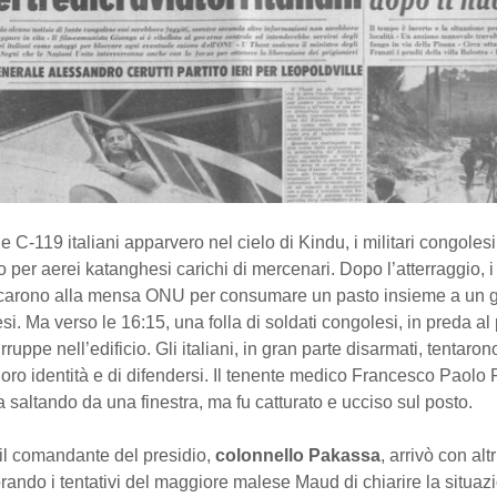
 C-119 italiani apparvero nel cielo di Kindu, i militari congolesi 
per aerei katanghesi carichi di mercenari. Dopo l’atterraggio, i 
ecarono alla mensa ONU per consumare un pasto insieme a un g
lesi. Ma verso le 16:15, una folla di soldati congolesi, in preda al
irruppe nell’edificio. Gli italiani, in gran parte disarmati, tentaro
loro identità e di difendersi. Il tenente medico Francesco Paolo
a saltando da una finestra, ma fu catturato e ucciso sul posto.
il comandante del presidio,
colonnello Pakassa
, arrivò con alt
rando i tentativi del maggiore malese Maud di chiarire la situaz