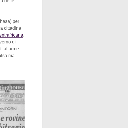
a delle
shasa) per
na cittadina
entrafricana
.
verno di
di allarme
falsa ma