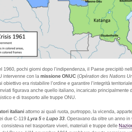
el 1960, pochi giorni dopo l’indipendenza, il Paese precipitò nel
NU intervenne con la
missione ONUC
(
Opération des Nations U
cui obiettivo era ristabilire l’ordine e garantire l’integrità territoriale
inviati figurava anche quello italiano, incaricato principalmente d
istico e di trasporto alle truppe ONU.
tori italiani
attorno ai quali ruota, purtroppo, la vicenda, appar
ei due C-119
Lyra 5
e
Lupo 33
. Operavano da oltre un anno in 
 consisteva nel trasportare viveri, materiali e truppe delle
Nazion