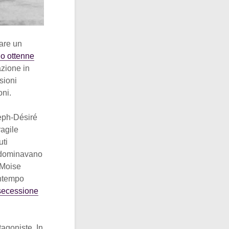
fare un
go ottenne
azione in
sioni
oni.
eph-Désiré
ragile
uti
e dominavano
 Moise
ontempo
secessione
tagoniste. In