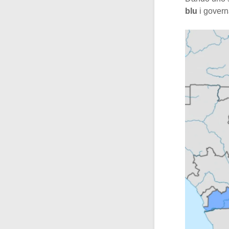
blu
i govern