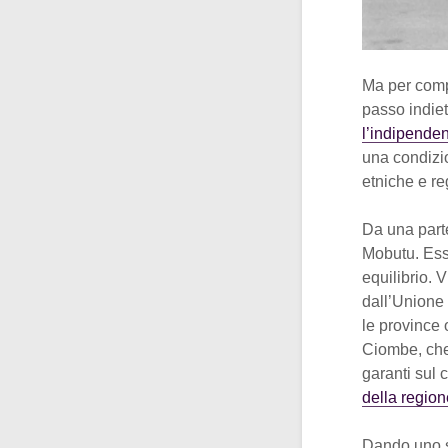
Ma per comp
passo indiet
l’indipende
una condizio
etniche e reg
Da una part
Mobutu. Esso
equilibrio. V
dall’Unione 
le province o
Ciombe, che 
garanti sul 
della region
Dando uno sg