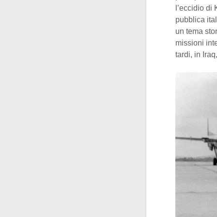
l’eccidio d
pubblica ita
un tema stor
missioni int
tardi, in Ir