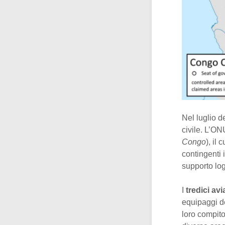
Nel luglio d
civile. L’O
Congo
), il 
contingenti 
supporto log
I
tredici avia
equipaggi d
loro compito