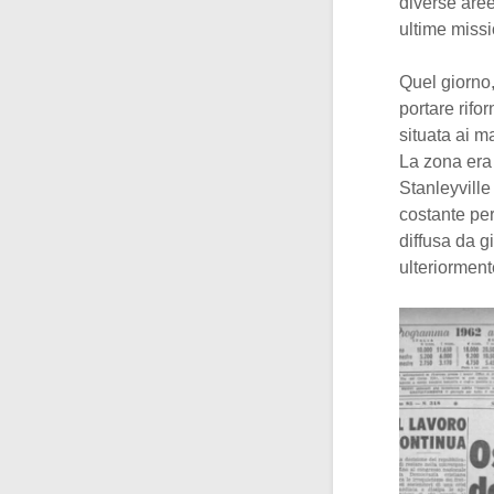
diverse are
ultime missio
Quel giorno,
portare rifo
situata ai m
La zona era 
Stanleyville
costante per
diffusa da 
ulteriorment