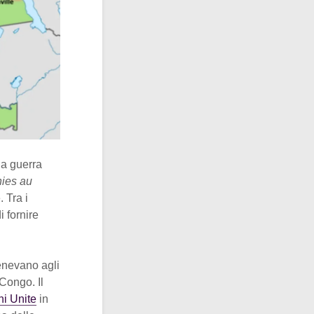
la guerra
nies au
. Tra i
i fornire
tenevano agli
Congo. Il
i Unite
in