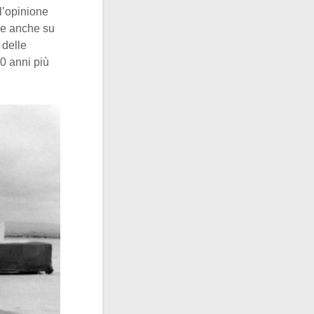
l’opinione
uce anche su
 delle
40 anni più