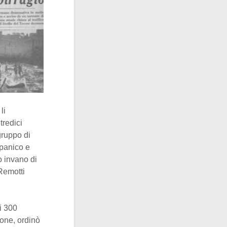
li
tredici
ruppo di
 panico e
no invano di
 Remotti
ri 300
ione, ordinò