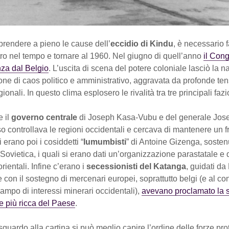
rendere a pieno le cause dell’
eccidio di Kindu
, è necessario 
ro nel tempo e tornare al 1960. Nel giugno di quell’anno
il Con
nza dal Belgio
. L’uscita di scena del potere coloniale lasciò la n
ne di caos politico e amministrativo, aggravata da profonde ten
ionali. In questo clima esplosero le rivalità tra tre principali fazi
e il
governo centrale
di Joseph Kasa-Vubu e del generale Jos
 controllava le regioni occidentali e cercava di mantenere un f
i erano poi i cosiddetti “
lumumbisti
” di Antoine Gizenga, sosten
Sovietica, i quali si erano dati un’organizzazione parastatale 
rientali. Infine c’erano i
secessionisti del Katanga
, guidati da
con il sostegno di mercenari europei, soprattutto belgi (e al c
campo di interessi minerari occidentali),
avevano proclamato la 
e più ricca del Paese
.
uardo alla cartina si può meglio capire l’ordine delle forze pro