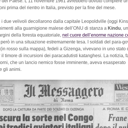
e del Paese. L’11 novembre 1961 avrebbero dovuto compiere un
ni prima del rientro in Italia, previsto per la fine del mese.
 i due velivoli decollarono dalla capitale Leopoldville (oggi Kin
rnimenti alla guarnigione malese dell’ONU di stanza a
Kindu
, u
argini della foresta equatoriale,
nel cuore dell’enorme nazione c
però in una situazione estremamente tesa. I soldati del para-go
 (in rosso sulla mappa), fedeli a Gizenga, vivevano in uno stato 
 il timore di incursioni dei paracadutisti katanghesi. La notizia, 
giorni, che un lancio nemico fosse imminente, aveva esasperato
e gli animi.