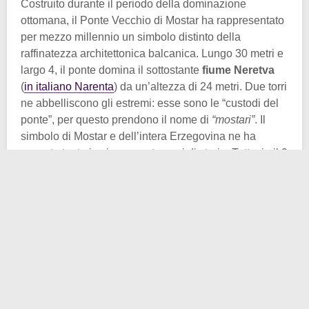
Costruito durante il periodo della dominazione
ottomana, il Ponte Vecchio di Mostar ha rappresentato
per mezzo millennio un simbolo distinto della
raffinatezza architettonica balcanica. Lungo 30 metri e
largo 4, il ponte domina il sottostante
fiume Neretva
(
in italiano Narenta
) da un’altezza di 24 metri. Due torri
ne abbelliscono gli estremi: esse sono le “custodi del
ponte”, per questo prendono il nome di
“mostari”
. Il
simbolo di Mostar e dell’intera Erzegovina ne ha
passate tante in cinquecento anni di storia. Tuttavia il 9
novembre 1993 ha vissuto il suo momento più
drammatico.