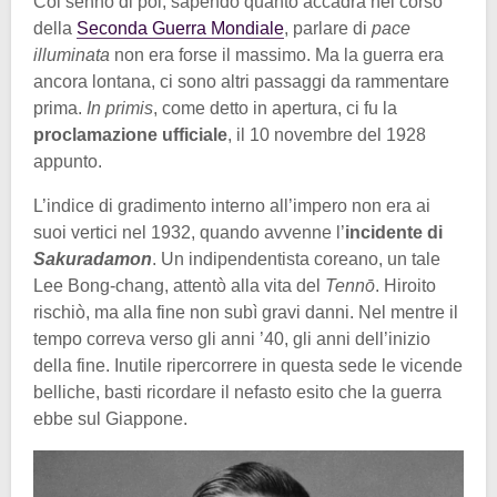
Col senno di poi, sapendo quanto accadrà nel corso
della
Seconda Guerra Mondiale
, parlare di
pace
illuminata
non era forse il massimo. Ma la guerra era
ancora lontana, ci sono altri passaggi da rammentare
prima.
In primis
, come detto in apertura, ci fu la
proclamazione ufficiale
, il 10 novembre del 1928
appunto.
L’indice di gradimento interno all’impero non era ai
suoi vertici nel 1932, quando avvenne l’
incidente di
Sakuradamon
. Un indipendentista coreano, un tale
Lee Bong-chang, attentò alla vita del
Tennō
. Hiroito
rischiò, ma alla fine non subì gravi danni. Nel mentre il
tempo correva verso gli anni ’40, gli anni dell’inizio
della fine. Inutile ripercorrere in questa sede le vicende
belliche, basti ricordare il nefasto esito che la guerra
ebbe sul Giappone.